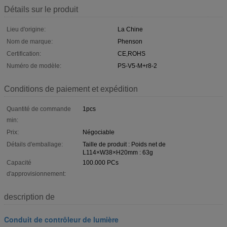
Détails sur le produit
Lieu d'origine:
La Chine
Nom de marque:
Phenson
Certification:
CE,ROHS
Numéro de modèle:
PS-V5-M+r8-2
Conditions de paiement et expédition
Quantité de commande
1pcs
min:
Prix:
Négociable
Détails d'emballage:
Taille de produit : Poids net de
L114×W38×H20mm : 63g
Capacité
100.000 PCs
d'approvisionnement:
description de
Conduit de contrôleur de lumière