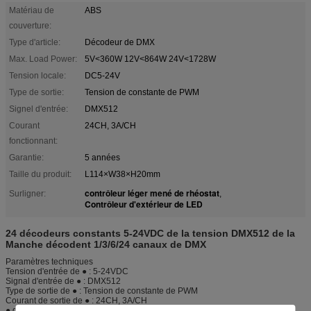
Matériau de
ABS
couverture:
Type d'article:
Décodeur de DMX
Max. Load Power:
5V<360W 12V<864W 24V<1728W
Tension locale:
DC5-24V
Type de sortie:
Tension de constante de PWM
Signel d'entrée:
DMX512
Courant
24CH, 3A/CH
fonctionnant:
Garantie:
5 années
Taille du produit:
L114×W38×H20mm
contrôleur léger mené de rhéostat
Surligner:
,
Contrôleur d'extérieur de LED
24 décodeurs constants 5-24VDC de la tension DMX512 de la
Manche décodent 1/3/6/24 canaux de DMX
Paramètres techniques
Tension d'entrée de ● : 5-24VDC
Signal d'entrée de ● : DMX512
Type de sortie de ● : Tension de constante de PWM
Courant de sortie de ● : 24CH, 3A/CH
● de puissance de sortie : 360-1728W