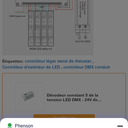
contrôleur léger mené de rhéostat
Étiquettes:
,
Contrôleur d'extérieur de LED
contrôleur DMX conduit
,
Décodeur constant 5 de la
tension LED DMX - 24V dc
1/3/6/24 creusent des rigoles à
haute production
Continuer
Phenson