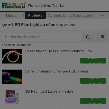
Phenson Lighting Tech.,Ltd
Maison
Produits
Au sujet de nous
Visite d'usine
>>
LED Flex Light au néon
Qualité
supplier.
(28)
Les meilleurs produits
Bande lumineuse LED flexible étanche IP67
Enquête
maintenant
Barre lumineuse numérique RGB à néon
Enquête
maintenant
5M Néon LED Lumière Flexible
Enquête
maintenant