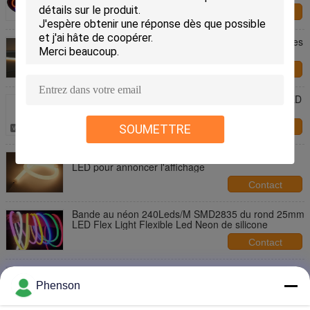
Contact
Source lumineuse flexible imperméable des lumières
de bande d'IP68 LED SMD 5050
Contact
Signe ouvert de barre au néon imperméable de LED
Flex Light Magic Color Shop
SOUMETTRE
Contact
240 lumières d'illumination de Leds/M SMD2835
LED pour annoncer l'affichage
Contact
Bande au néon 240Leds/M SMD2835 du rond 25mm
LED Flex Light Flexible Led Neon de silicone
Contact
Lumières Flex Led Strip For Indoor au néon
d'illumination de DC12V LED extérieur
Phenson
Contact