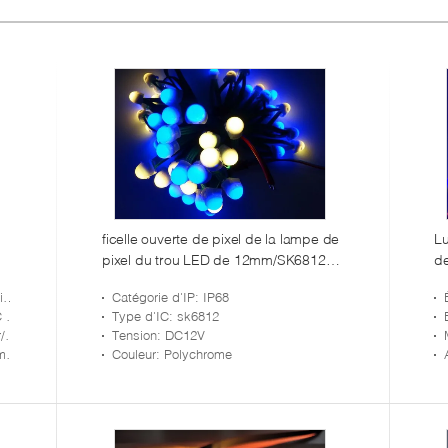
ficelle ouverte de pixel de la lampe de
Lu
pixel du trou LED de 12mm/SK6812
de
IP68 LED avec le fil tout vert
FO
s
: Élément d'APA102C IC
Catégorie d'IP
: IP68
ED
Type d'IC
: sk6812
 client
Tension
: DC12V
ED
Couleur
: Polychrome