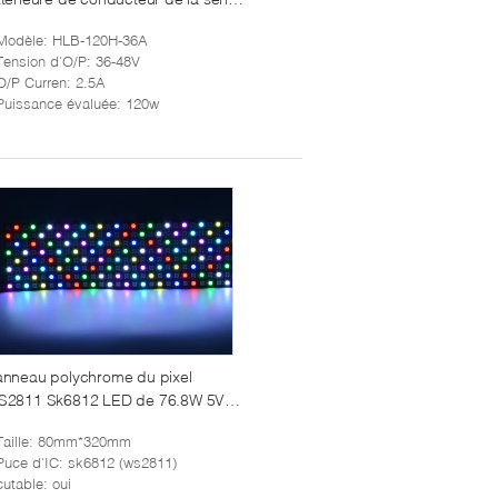
20W de HLB IP67 imperméable
Modèle
: HLB-120H-36A
Tension d'O/P
: 36-48V
O/P Curren
: 2.5A
Puissance évaluée
: 120w
nneau polychrome du pixel
S2811 Sk6812 LED de 76.8W 5V
*32
Taille
: 80mm*320mm
Puce d'IC
: sk6812 (ws2811)
cutable
: oui