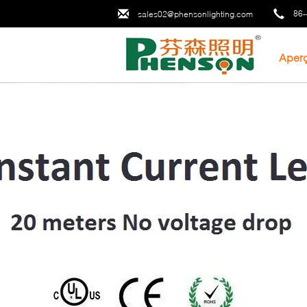
86-
sales02@phensonlighting.com
Aper