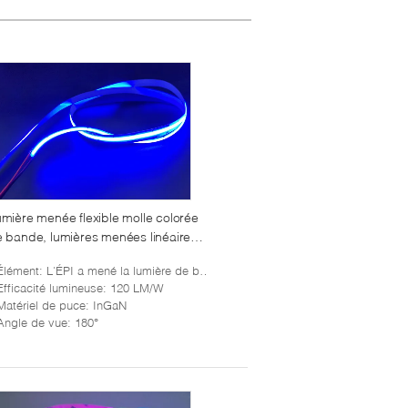
mière menée flexible molle colorée
 bande, lumières menées linéaires
B de ruban avec l'autocollant
Élément
: L'ÉPI a mené la lumière de bande
Efficacité lumineuse
: 120 LM/W
Matériel de puce
: InGaN
Angle de vue
: 180°