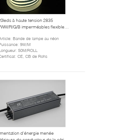
0leds à haute tension 2835
WW/R/G/B imperméables flexibles a
né la lumière de bande au néon
Article
: Bande de lampe au néon
Puissance
: 9W/M
Longueur
: 50M/ROLL
Certificat
: CE, CB de Rohs
imentation d'énergie menée
térieure de conducteur de la série