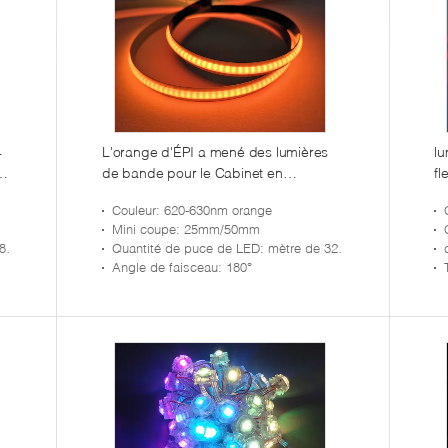
4
L'orange d'ÉPI a mené des lumières
l
de bande pour le Cabinet en
fl
aluminium 24V et 320 Led/M
Couleur
: 620-630nm orange
Wavelength 620-630nm
Mini coupe
: 25mm/50mm
es
Quantité de puce de LED
: mètre de 320 puces
Angle de faisceau
: 180°