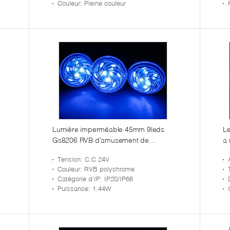
Couleur
: Pleine couleur
Lumière imperméable 45mm 9leds
Le
Gs8206 RVB d'amusement de
a 
Smd5050 LED
l'
Tension
: C.C 24V
Couleur
: RVB polychrome
Catégorie d'IP
: IP20/IP66
Puissance
: 1.44W