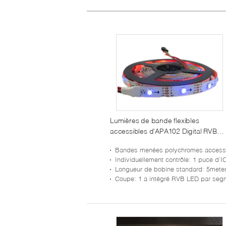
Lumières de bande flexibles
accessibles d'APA102 Digital RVB
LED APA102C IC incorporé
Bandes menées polychromes accessible
Individuellement contrôle
: 1 puce d'IC et d'I L
Longueur de bobine standard
: 5meter/roll, peut également être adapté aux besoins du
Coupe
: 1 a intégré RVB LED par segment, peut cutted par 1L