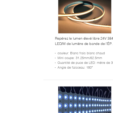
Repérez le lumen élevé libre 24V 38
LED/M de lumière de bande de l'ÉPI
LED de puce à protubérance 3 ans
couleur
: Blanc frais blanc chaud
de garantie
Mini coupe
: 31.25mm/62.5mm
Quantité de puce de LED
: mètre de 384 puc
Angle de faisceau
: 180°