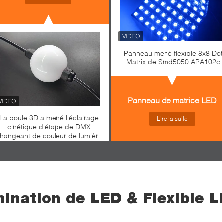
Panneau mené flexible 8x8 Do
Matrix de Smd5050 APA102c
Panneau de matrice LED
La boule 3D a mené l'éclairage
Lire la suite
cinétique d'étape de DMX
hangeant de couleur de lumière
d'étape Dmx 512 boule menée
adressable
mination de LED & Flexible 