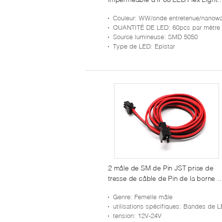
SMD 5050 pour le Cabinet
Couleur
: WW/onde entretenue/nanowatt//Green/rouge bleu/jau
QUANTITÉ DE LED
: 60pcs par mètre
Source lumineuse
: SMD 5050
Type de LED
: Epistar
2 mâle de SM de Pin JST prise de
tresse de câble de Pin de la borne 5
de la borne 4 de bande de câble de
Genre
: Femelle mâle
mâle mené féminin de SM et de
utilisations spécifiques
: Bandes de LED et contrôleur me
connecteur femelle 2 à borne 3
tension
: 12V-24V