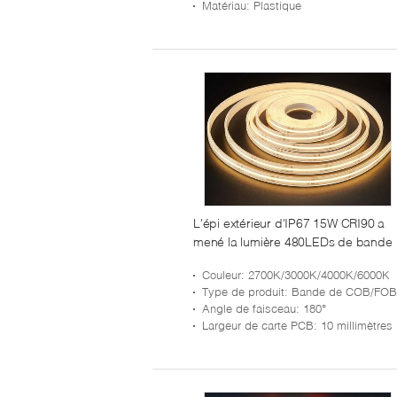
Matériau
: Plastique
L'épi extérieur d'IP67 15W CRI90 a
mené la lumière 480LEDs de bande
Couleur
: 2700K/3000K/4000K/6000K
Type de produit
: Bande de COB/FOB
Angle de faisceau
: 180°
Largeur de carte PCB
: 10 millimètres