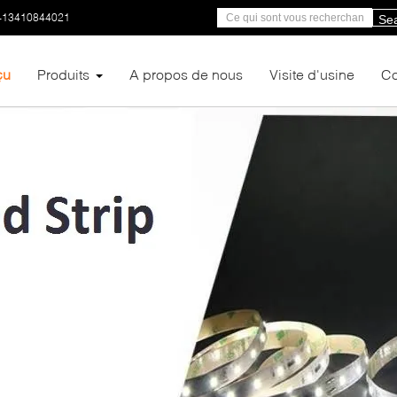
-13410844021
Se
çu
Produits
A propos de nous
Visite d'usine
Co