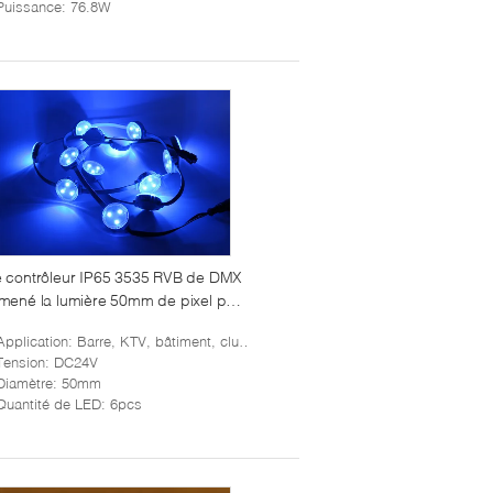
Puissance
: 76.8W
 contrôleur IP65 3535 RVB de DMX
mené la lumière 50mm de pixel pour
étape
Application
: Barre, KTV, bâtiment, club et ainsi de suite
Tension
: DC24V
Diamètre
: 50mm
Quantité de LED
: 6pcs