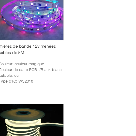
umières de bande 12v menées
exibles de 5M
Couleur
: couleur magique
Couleur de carte PCB
: /Black blanc
cutable
: oui
Type d'IC
: WS2818