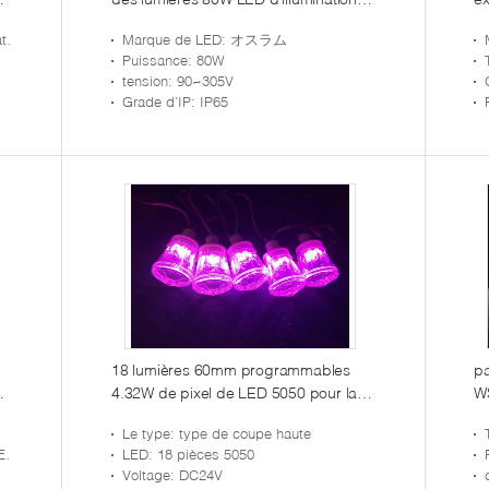
du clignotement LED
1
ne
Marque de LED
: オスラム
Puissance
: 80W
tension
: 90~305V
Grade d'IP
: IP65
18 lumières 60mm programmables
pa
4.32W de pixel de LED 5050 pour la
W
décoration de terrain de jeu
8
Le type
: type de coupe haute
né
LED
: 18 pièces 5050
Voltage
: DC24V