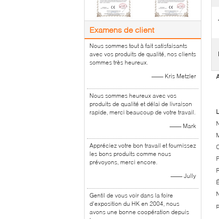
Examens de client
Nous sommes tout à fait satisfaisants
avec vos produits de qualité, nos clients
sommes très heureux.
—— Kris Metzler
A
Nous sommes heureux avec vos
produits de qualité et délai de livraison
L
rapide, merci beaucoup de votre travail.
N
—— Mark
M
Appréciez votre bon travail et fournissez
les bons produits comme nous
P
prévoyons, merci encore.
R
—— Jully
É
N
Gentil de vous voir dans la foire
d'exposition du HK en 2004, nous
p
avons une bonne coopération depuis