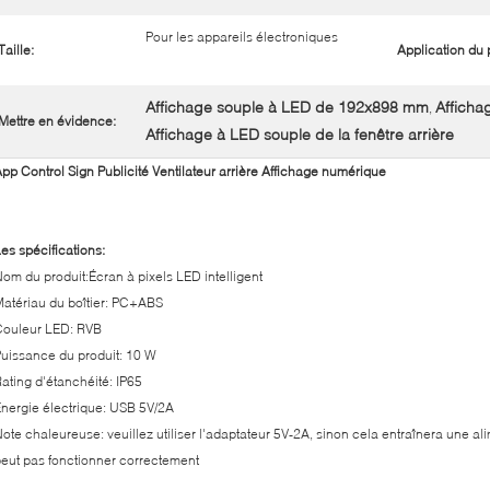
Pour les appareils électroniques
Taille:
Application du p
Affichage souple à LED de 192x898 mm
Afficha
,
Mettre en évidence:
Affichage à LED souple de la fenêtre arrière
pp Control Sign Publicité Ventilateur arrière Affichage numérique
es spécifications:
om du produit:Écran à pixels LED intelligent
atériau du boîtier: PC+ABS
Couleur LED: RVB
uissance du produit: 10 W
ating d'étanchéité: IP65
nergie électrique: USB 5V/2A
ote chaleureuse: veuillez utiliser l'adaptateur 5V-2A, sinon cela entraînera une alim
eut pas fonctionner correctement