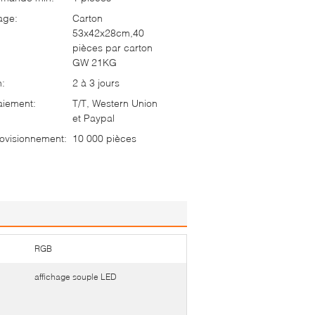
age:
Carton
53x42x28cm,40
pièces par carton
GW 21KG
n:
2 à 3 jours
aiement:
T/T, Western Union
et Paypal
ovisionnement:
10 000 pièces
RGB
affichage souple LED