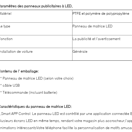
aramètres des panneaux publicitaires à LED,
Matériel
PTFE et polymère de polypropylène
Le type
Panneau de matrice LED
Fonction
La publicité et l'avertissement
Installation de voiture
Générale
ontenu de l' emballage:
* Panneau de matrice LED (selon votre choix)
1* câble USB
* Télécommande (incluant batterie)
aractéristiques du panneau de matrice LED:
,Smart APP Control: Le panneau LED est contrôlé par une application connectée B
lusieurs écrans LED en même temps, rendant votre magasin plus accrocheur,l'app
nimations intéressantsVotre téléphone facilite la personnalisation de motifs amusan