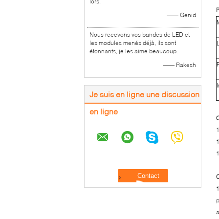
lors.
P
—— Genid
Nous recevons vos bandes de LED et
les modules menés déjà, ils sont
étonnants, je les aime beaucoup.
—— Rakesh
Je suis en ligne une discussion
en ligne
C
1
1
C
1
p
a