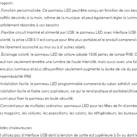
magasin.
,Fonction personnalisée: Ce panneau LED peut être conçu en fonction de vos besoi
raffitis dessinés à la main, rythme de la musique, et peut également régler la lumin
arfaitement répondre à vos besoins
,Flexible circuit imprimé et alimenté par USB: le panneau LED avec interface USB est
olonté, la prise USB 5 V est conçue pour être plus portable,et le produit compren
tre librement accroché au mur ou à d' autres objets
,Éclairage coloré: le panneau LED de voiture adopte 1536 perles de lampe RVB. 
eut non seulement émettre une lumière de haute intensité, mais aussi avec une fa
era plus lumineux et plus attrayantNon seulement augmente la durée de vie du pan
mperméabilité IP66
Installation facile: le panneau LED programmable comprend du ruban adhésif, conn
nstallation facile et fiable sans aspirateurs, ce qui le rend pratique et portableUti
ourni pour fixer le panneau en toute sécurité.
Convient pour de multiples scénarios: panneaux LED pour les fêtes de fin d'année, 
es magasins, les voitures, les expositions, les salons, les réfrigérateurs, les bu
Notes chaleureuses
'utilisez pas d'interface USB dont la tension de sortie est supérieure à 5v ou dont 