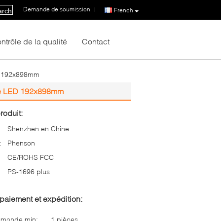
Demande de soumission
|
French
arch
ntrôle de la qualité
Contact
ED 192x898mm
uple LED 192x898mm
roduit:
Shenzhen en Chine
:
Phenson
CE/ROHS FCC
PS-1696 plus
paiement et expédition:
mmande min:
1 pièces