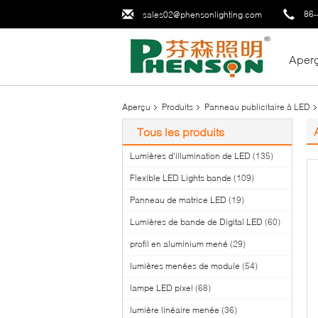
86-
sales02@phensonlighting.com
Aper
Aperçu
Produits
Panneau publicitaire à LED
Tous les produits
Lumières d'illumination de LED
(135)
Flexible LED Lights bande
(109)
Panneau de matrice LED
(19)
Lumières de bande de Digital LED
(60)
profil en aluminium mené
(29)
lumières menées de module
(54)
lampe LED pixel
(68)
lumière linéaire menée
(36)