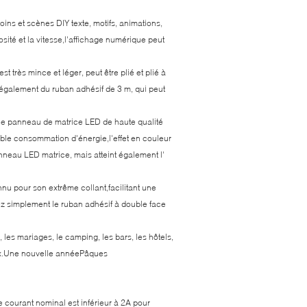
ns et scènes DIY texte, motifs, animations,
osité et la vitesse,l'affichage numérique peut
 très mince et léger, peut être plié et plié à
d également du ruban adhésif de 3 m, qui peut
Ce panneau de matrice LED de haute qualité
ible consommation d'énergie,l'effet en couleur
neau LED matrice, mais atteint également l'
u pour son extrême collant,facilitant une
lisez simplement le ruban adhésif à double face
les mariages, le camping, les bars, les hôtels,
reaux.Une nouvelle annéePâques
le courant nominal est inférieur à 2A pour