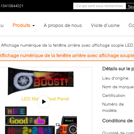
-13410844021
Se
çu
Produits
A propos de nous
Visite d'usine
Co
Affichage numérique de la fenêtre arrière avec affichage souple L
Affichage numérique de la fenêtre arrière avec affichage so
Détails sur le p
Lieu d'origine:
Nom de marque
Certification:
Numéro de
modèle:
Conditions de 
Quantité de co