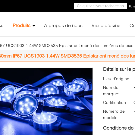
Se
çu
Produits
A propos de nous
Visite d'usine
Co
67 UCS1903 1.44W SMD3535 Epistar ont mené des lumières de pixel
40mm IP67 UCS1903 1.44W SMD3535 Epistar ont mené des lum
Détails sur le p
Lieu d'origine:
Nom de
marque:
Certification:
Numéro de
modèle:
Conditions de 