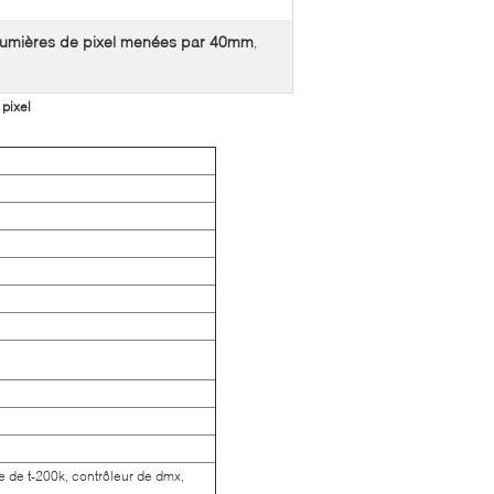
lumières de pixel menées par 40mm
,
pixel
e de t-200k, contrôleur de dmx,