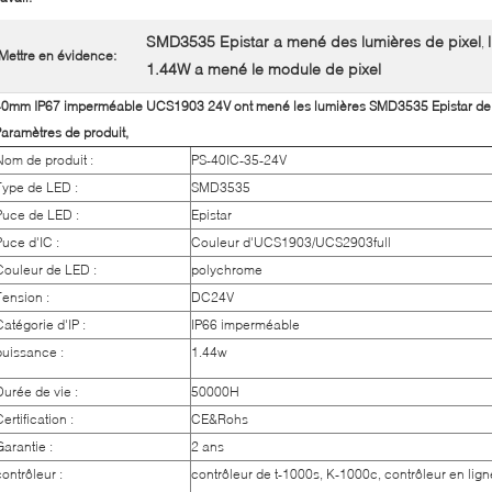
SMD3535 Epistar a mené des lumières de pixel
,
Mettre en évidence:
1.44W a mené le module de pixel
40mm IP67 imperméable UCS1903 24V ont mené les lumières SMD3535 Epistar de 
aramètres de produit,
Nom de produit :
PS-40IC-35-24V
Type de LED :
SMD3535
Puce de LED :
Epistar
Puce d'IC :
Couleur d'UCS1903/UCS2903full
Couleur de LED :
polychrome
Tension :
DC24V
Catégorie d'IP :
IP66 imperméable
puissance :
1.44w
Durée de vie :
50000H
ertification :
CE&Rohs
Garantie :
2 ans
contrôleur :
contrôleur de t-1000s, K-1000c, contrôleur en lign