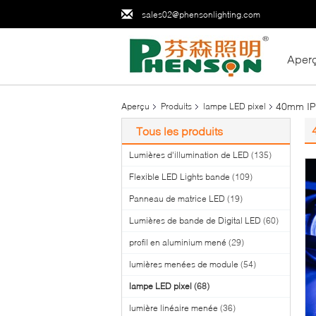
sales02@phensonlighting.com
Aper
40mm IP
Aperçu
Produits
lampe LED pixel
Tous les produits
Lumières d'illumination de LED
(135)
Flexible LED Lights bande
(109)
Panneau de matrice LED
(19)
Lumières de bande de Digital LED
(60)
profil en aluminium mené
(29)
lumières menées de module
(54)
lampe LED pixel
(68)
lumière linéaire menée
(36)