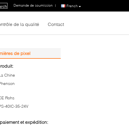
Demande de soumission
|
French
arch
ntrôle de la qualité
Contact
ières de pixel
roduit:
La Chine
Phenson
CE Rohs
PS-40IC-35-24V
paiement et expédition: