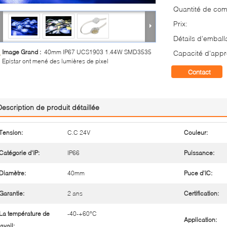
Quantité de co
Prix:
Détails d'emball
Image Grand :
40mm IP67 UCS1903 1.44W SMD3535
Capacité d'appr
Epistar ont mené des lumières de pixel
Contact
Description de produit détaillée
Tension:
C.C 24V
Couleur:
Catégorie d'IP:
IP66
Puissance:
Diamètre:
40mm
Puce d'IC:
Garantie:
2 ans
Certification:
La température de
-40-+60°C
Application:
ravail: