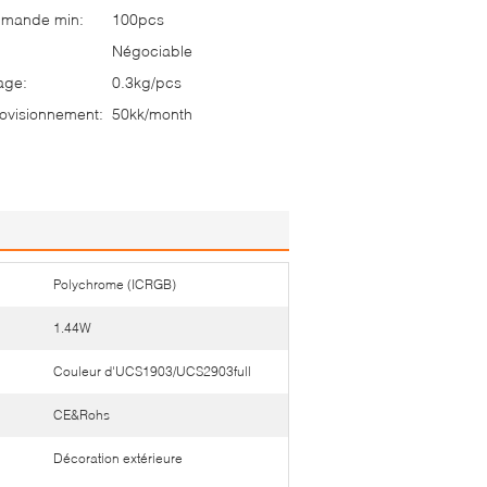
mmande min:
100pcs
Négociable
age:
0.3kg/pcs
ovisionnement:
50kk/month
Polychrome (ICRGB)
1.44W
Couleur d'UCS1903/UCS2903full
CE&Rohs
Décoration extérieure