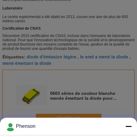
Laboratoire
Le centre expérimental a été établi en 2013, couvre une aire de plus de 600
mètres carrés
Certification de CNAS
Décembre 2015 certification de CNAS, incluse dans l'annuaire de laboratoire
national. Pour que l'innovation technologique de la société et le développement
de produit fournisse des moyens complets de l'essai, gestion de la qualité de
produit de fournir une quantité d'essais fiables.
diode d'émission légère
le smd a mené la diode
Étiquettes:
,
,
mené émettant la diode
0603 séries de couleur blanche
menée émettant la diode pour
l'éclairage arrière
Continuer
Phenson
Le smd a mené la diode
Plus