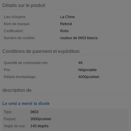
Détails sur le produit
Lieu d'origine:
La Chine
Nom de marque:
Refond
Certification:
Rohs
Numéro de modèle:
couleur de 0603 blancs
Conditions de paiement et expédition
Quantité de commande min:
4K
Prix:
Négociable
Détails d'emballage:
4000pcs/reel
description de
Le smd a mené la diode
Type:
0603
Paquet:
3000pcs/reel
Angle de vue:
140 degrés