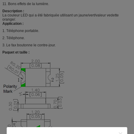
11. Bons effets de la lumière.
Description :
La couleur LED qui a été fabriquée utilisant un jaune/vert/valeur vedette
orange/.
Application :
1. Téléphone portable.
2. Téléphone.
3. Le fax boutonne le contre-jour.
Paquet et taille :