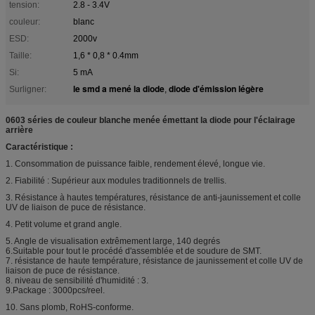
tension:
2.8 - 3.4V
couleur:
blanc
ESD:
2000v
Taille:
1,6 * 0,8 * 0.4mm
Si:
5 mA
le smd a mené la diode
diode d'émission légère
Surligner:
,
0603 séries de couleur blanche menée émettant la diode pour l'éclairage
arrière
Caractéristique :
1. Consommation de puissance faible, rendement élevé, longue vie.
2. Fiabilité : Supérieur aux modules traditionnels de trellis.
3. Résistance à hautes températures, résistance de anti-jaunissement et colle
UV de liaison de puce de résistance.
4. Petit volume et grand angle.
5. Angle de visualisation extrêmement large, 140 degrés
6.Suitable pour tout le procédé d'assemblée et de soudure de SMT.
7. résistance de haute température, résistance de jaunissement et colle UV de
liaison de puce de résistance.
8. niveau de sensibilité d'humidité : 3.
9.Package : 3000pcs/reel.
10. Sans plomb, RoHS-conforme.