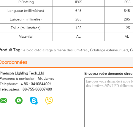
IP Rateing
IP65
IP65
Longueur (millimètres)
645
645
Largeur (millimètre)
265
265
Taille (millimètres)
125
125
Materilal
AL
AL
,
,
Produit Tag:
le bloc d'éclairage a mené des lumières
Éclairage extérieur Led
É
Coordonnées
Phenson Lighting Tech.,Ltd
Envoyez votre demande direc
Personne à contacter:
Mr. James
Téléphone:
+ 86 13410844021
Télécopieur:
86-755-36607480