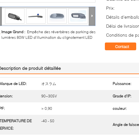
Prix:
Détails d'emball
Délai de livraiso
Image Grand :
Empêche des réverbères de parking des
Conditions de p
lumières 80W LED d'illumination du clignotement LED
Contact
Description de produit détaillée
Marque de LED:
オスラム
Puissance:
tension:
90~305V
Grade d'IP:
PF:
> 0,90
couleur:
TEMPERATURE DE
-40 - 50
Angle de faisce
ERVICE: