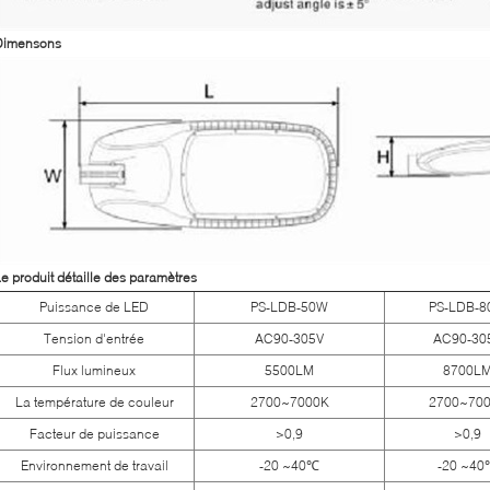
Dimensons
e produit détaille des paramètres
Puissance de LED
PS-LDB-50W
PS-LDB-
Tension d'entrée
AC90-305V
AC90-30
Flux lumineux
5500LM
8700L
La température de couleur
2700~7000K
2700~70
Facteur de puissance
>0,9
>0,9
Environnement de travail
-20 ~40℃
-20 ~4