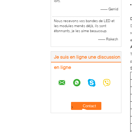
lors.
—— Genid
D
Nous recevons vos bandes de LED et
les modules menés déjà, ils sont
S
étonnants, je les aime beaucoup.
r
—— Rakesh
e
A
T
Je suis en ligne une discussion
p
en ligne
S