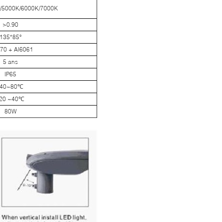
/5000K/6000K/7000K
>0.90
135*85°
70 + Al6061
5 ans
IP65
-40~80℃
-20 ~40℃
80W