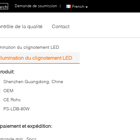
Demande de soumission
|
French
arch
ntrôle de la qualité
Contact
mination du clignotement LED
llumination du clignotement LED
roduit:
Shenzhen.Guangdong, Chine
:
OEM
CE Rohs
PS-LDB-80W
paiement et expédition:
mmande min:
5pcs