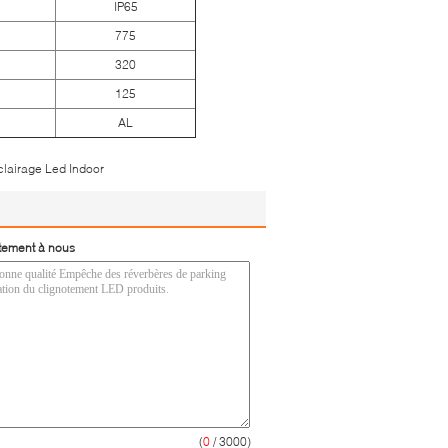
IP65
775
320
125
AL
clairage Led Indoor
tement à nous
(
0
/ 3000)