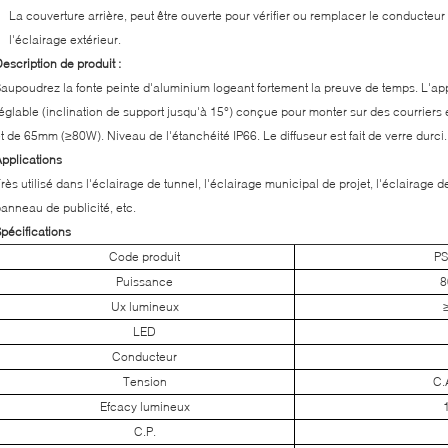
La couverture arrière, peut être ouverte pour vérifier ou remplacer le conducteur 
l'éclairage extérieur.
escription de produit :
aupoudrez la fonte peinte d'aluminium logeant fortement la preuve de temps. L'app
églable (inclination de support jusqu'à 15°) conçue pour monter sur des courrier
t de 65mm (≥80W). Niveau de l'étanchéité IP66. Le diffuseur est fait de verre durci.
pplications
rès utilisé dans l'éclairage de tunnel, l'éclairage municipal de projet, l'éclairage d
anneau de publicité, etc.
pécifications
Code produit
PS
Puissance
Ux lumineux
LED
Conducteur
Tension
C.
Efcacy lumineux
C.P.