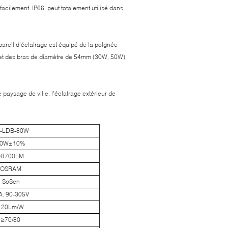
facilement. IP66, peut totalement utilisé dans
areil d'éclairage est équipé de la poignée
s et des bras de diamètre de 54mm (30W, 50W)
e paysage de ville, l'éclairage extérieur de
-LDB-80W
80W±10%
≥8700LM
OSRAM
SoSen
A. 90-305V
120Lm/W
≥70/80