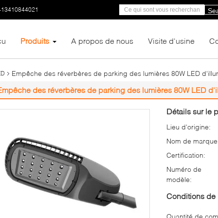
-13410844021
Se
çu
Produits
A propos de nous
Visite d'usine
Co
Empêche des réverbères de parking des lumières 80W LED d'illu
ED
Empêche des réverbères de parking des lumières 80W LED d'i
Détails sur le p
Lieu d'origine:
Nom de marque
Certification:
Numéro de
modèle:
Conditions de 
Quantité de co