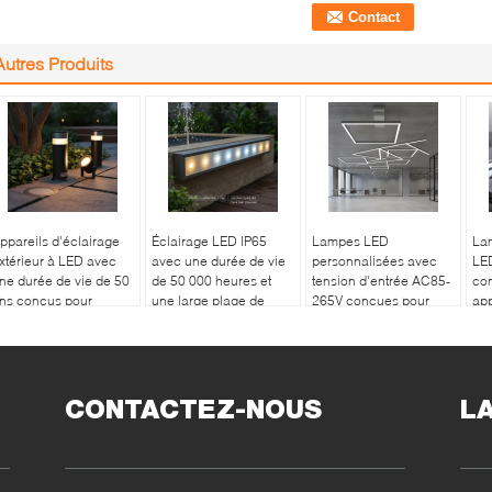
Autres Produits
ppareils d'éclairage
Éclairage LED IP65
Lampes LED
La
xtérieur à LED avec
avec une durée de vie
personnalisées avec
LE
ne durée de vie de 50
de 50 000 heures et
tension d'entrée AC85-
con
ns conçus pour
une large plage de
265V conçues pour
app
épondre à des normes
température de couleur
fournir et éclairer les
ind
trictes de sécurité et
de 2700 à 6500K,
performances dans
so
e performance
adapté à l'extérieur
divers environnements
et 
d'affaires
CONTACTEZ-NOUS
L