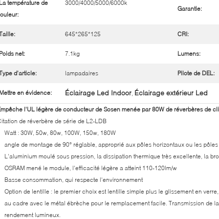
La température de
3000/4000/5000/6000k
Garantie:
ouleur:
Taille:
645*265*125
CRI:
Poids net:
7.1kg
Lumens:
Type d'article:
lampadaires
Pilote de DEL:
Éclairage Led Indoor
Éclairage extérieur Led
Mettre en évidence:
,
mpêche l'UL légère de conducteur de Sosen menée par 80W de réverbères de cli
itation de réverbère de série de L2-LDB
Watt : 30W, 50w, 80w, 100W, 150w, 180W
angle de montage de 90° réglable, approprié aux pôles horizontaux ou les pôles o
L'aluminium moulé sous pression, la dissipation thermique très excellente, la bro
OSRAM mené le module, l'efficacité légère a atteint 110-120lm/w
Basse consommation, qui respecte l'environnement
Option de lentille : le premier choix est lentille simple plus le glissement en verr
au cadre avec le métal ébrèche pour le remplacement facile. Transmission de la 
rendement lumineux.