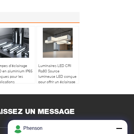
mpes d'éclairage
Luminaires LED CRI
D en aluminium IP65
Ra80 Source
çues pour les
lumineuse LED conçue
lications
pour offrir un éclairage
ustrielles avec
supérieur et une
urce lumineuse LED
consommation
boîtier solide
d'énergie réduite
AISSEZ UN MESSAGE
Phenson