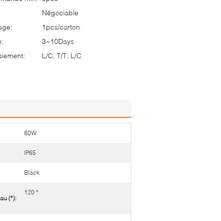
Négociable
age:
1pcs/carton
n:
3~10Days
aiement:
L/C, T/T, L/C
80W
IP65
Black
120 °
au (°):