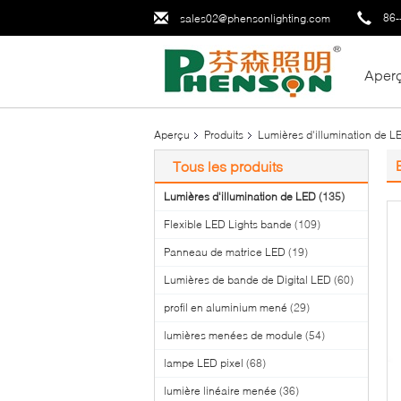
86-
sales02@phensonlighting.com
Aper
Aperçu
Produits
Lumières d'illumination de L
Tous les produits
Lumières d'illumination de LED
(135)
Flexible LED Lights bande
(109)
Panneau de matrice LED
(19)
Lumières de bande de Digital LED
(60)
profil en aluminium mené
(29)
lumières menées de module
(54)
lampe LED pixel
(68)
lumière linéaire menée
(36)