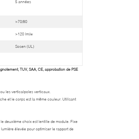
5 années
>70/80
>120 lm/w
Sosen (UL)
gnotement, TUV, SAA, CE, approbation de PSE
u les verticalpoles verticaux.
che et le corps est la même couleur. Utilisant
e, le deuxième choix est lentille de module. Fixe
lumière élevée pour optimiser le rapport de