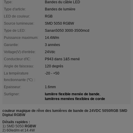
Type:
Bandes du câble LED
Type d'article:
Bandes de lumière
LED de couleur:
RGB
Source lumineuse:
SMD 5050 RGBW
Type de LED:
Sanan5050 3000-3500mcd
Puissance maximum:
14.4W/m
Garantie:
3 années
Voltage(V) d'entrée:
24Vdc
Conducteur d'IC:
P943 dans 1&5 mené
Angle de faisceau:
120 degrés
La température
-20 - +50
fonctionnante (℃) ::
Epaisseur:
1.6mm
lumière flexible menée de bande
Surligner:
,
lumières menées flexibles de corde
couleur magique de rêve des lumières de bande de 24VDC 5050RGB SMD
Digital RGBW
Détails rapides :
1) SMD 5050
RGBW
2) 60led/m et 14.4W