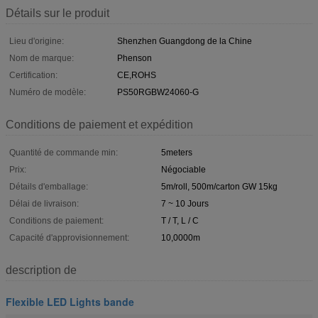
Détails sur le produit
Lieu d'origine:
Shenzhen Guangdong de la Chine
Nom de marque:
Phenson
Certification:
CE,ROHS
Numéro de modèle:
PS50RGBW24060-G
Conditions de paiement et expédition
Quantité de commande min:
5meters
Prix:
Négociable
Détails d'emballage:
5m/roll, 500m/carton GW 15kg
Délai de livraison:
7 ~ 10 Jours
Conditions de paiement:
T / T, L / C
Capacité d'approvisionnement:
10,0000m
description de
Flexible LED Lights bande