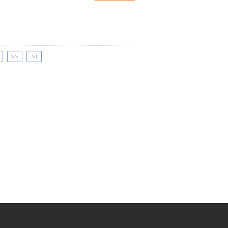
>>
>|