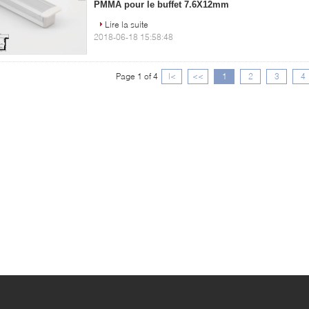
PMMA pour le buffet 7.6X12mm
Lire la suite
2018-06-18 15:58:48
Page 1 of 4
|<
<<
1
2
3
4