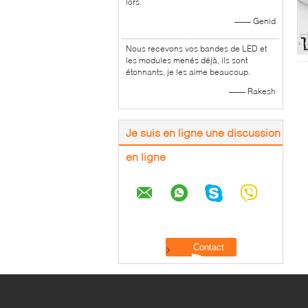
lors.
—— Genid
Nous recevons vos bandes de LED et
les modules menés déjà, ils sont
étonnants, je les aime beaucoup.
—— Rakesh
Je suis en ligne une discussion
en ligne