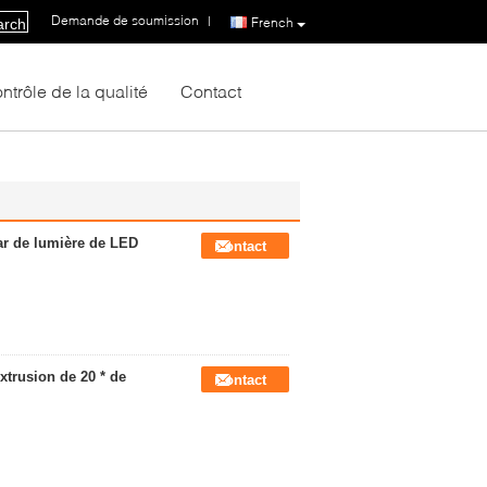
Demande de soumission
|
French
arch
ntrôle de la qualité
Contact
ar de lumière de LED
Contact
xtrusion de 20 * de
Contact