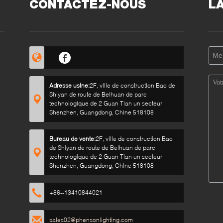
CONTACTEZ-NOUS
L
Adresse usine:
2F, ville de construction Bao de
Shiyan de route de Beihuan de parc
technologique de 2 Guan Tian un secteur
Shenzhen, Guangdong, Chine 518108
Bureau de vente:
2F, ville de construction Bao
de Shiyan de route de Beihuan de parc
technologique de 2 Guan Tian un secteur
Shenzhen, Guangdong, Chine 518108
+86--13410844021
sales02@phensonlighting.com