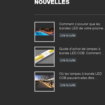
NOUVELLES
Comment s'assurer que les
bandes LED de votre piscine
sont sûres à 100%?
Lire la suite
Guide d'achat de lampes à
bande LED COB: Comment
distinguer les bonnes et les
Lire la suite
mauvaises bandes LED COB?
Où les lampes à bande LED
COB peuvent-elles être
utilisées?
Lire la suite