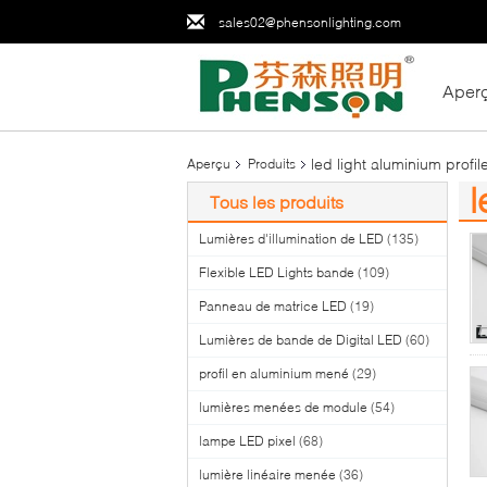
sales02@phensonlighting.com
Aper
led light aluminium profil
Aperçu
Produits
l
Tous les produits
(3
Lumières d'illumination de LED
(135)
Flexible LED Lights bande
(109)
Panneau de matrice LED
(19)
Lumières de bande de Digital LED
(60)
profil en aluminium mené
(29)
lumières menées de module
(54)
lampe LED pixel
(68)
lumière linéaire menée
(36)