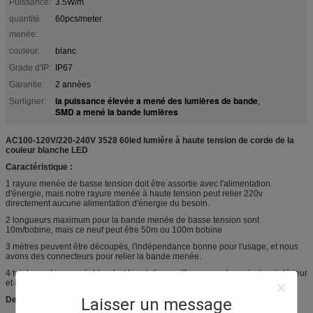
Puissance:
3.5W/m
quantité
60pcs/meter
menée:
couleur:
blanc
Grade d'IP:
IP67
Garantie:
2 années
la puissance élevée a mené des lumières de bande
Surligner:
,
SMD a mené la bande lumières
AC100-120V/220-240V 3528 60led lumière à haute tension de corde de la
couleur blanche LED
Caractéristique :
1 rayure menée de basse tension doit être assortie avec l'alimentation
d'énergie, mais notre rayure menée à haute tension peut relier 220v
directement aucune alimentation d'énergie du besoin.
2 longueurs maximum pour la bande menée de basse tension sont
10m/bobine, mais ce neuf peut être 50m ou 100m bobine
3 mètres peuvent être découpés, l'indépendance bonne pour l'usage, et nous
avons des connecteurs pour relier la bande menée.
4 totalement imperméable, c'est la solution meilleure pour le projecteur intérieur
et extérieur à l'installation de fond.
Description :
Laisser un message