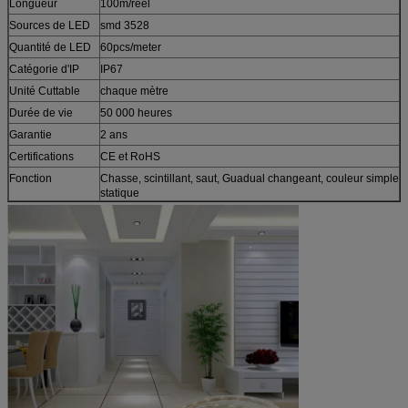
Longueur
100m/reel
Sources de LED
smd 3528
Quantité de LED
60pcs/meter
Catégorie d'IP
IP67
Unité Cuttable
chaque mètre
Durée de vie
50 000 heures
Garantie
2 ans
Certifications
CE et RoHS
Fonction
Chasse, scintillant, saut, Guadual changeant, couleur simple
statique