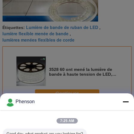
Lumière de bande de ruban de LED
Étiquettes:
,
lumière flexible menée de bande
,
lumières menées flexibles de corde
3528 60 ont mené la lumière de
bande à haute tension de LED,
lumière lumineuse d'intérieur de
corde du blanc LED
Continuer
Phenson
Flexible LED Lights bande
Plus
7:25 AM
Good day, what product are you looking for?