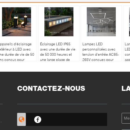
ppareils d'éclairage
Éclairage LED IP65
Lampes LED
La
xtérieur à LED avec
avec une durée de vie
personnalisées avec
LE
ne durée de vie de 50
de 50 000 heures et
tension d'entrée AC85-
con
ns conçus pour
une large plage de
265V conçues pour
app
épondre à des normes
température de couleur
fournir et éclairer les
ind
trictes de sécurité et
de 2700 à 6500K,
performances dans
so
e performance
adapté à l'extérieur
divers environnements
et 
d'affaires
CONTACTEZ-NOUS
L