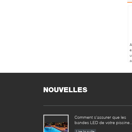
A
e
u
a
r
s
d
NOUVELLES
Comment s'assurer que les
bandes LED de votre piscine
sont sûres à 100%?
Lire la suite