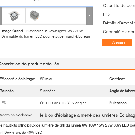
Quantité de co
Prix:
Détails d'emball
Image Grand :
Plafond haut Downlights 6W - 30W
Capacité d'appr
Dimmable du lumen LED pour le supermarché/bureau
Contact
Description de produit détaillée
Efficacité d'éclairage:
80lm/w
Certificat:
Garantie:
5 années
Angle de faisce
LED:
ÉPI LED de CITOYEN original
Puissance:
le bloc d'éclairage a mené des lumières
Éclaira
Mettre en évidence:
,
e haut kits principaux de lumière de gril du lumen 6W 10W 15W 25W 30W LED po
ril Downlight de 40W LED