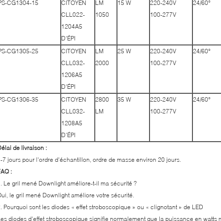
PS-CG1304-15
CITOYEN
LM
15 W
220-240V
24/60°
CLL022-
1050
100-277V
1204A5
D'ÉPI
PS-CG1305-25
CITOYEN
LM
25 W
220-240V
24/60°
CLL032-
2000
100-277V
1206A5
D'ÉPI
PS-CG1306-35
CITOYEN
2800
35 W
220-240V
24/60°
CLL032-
LM
100-277V
1208A5
D'ÉPI
élai de livraison :
-7 jours pour l'ordre d'échantillon, ordre de masse environ 20 jours.
AQ :
. Le gril mené Downlight améliore-t-il ma sécurité ?
ui, le gril mené Downlight améliore votre sécurité.
. Pourquoi sont les diodes « effet stroboscopique » ou « clignotant » de LED
es diodes d'effet stroboscopique signifie normalement que la puissance en watt