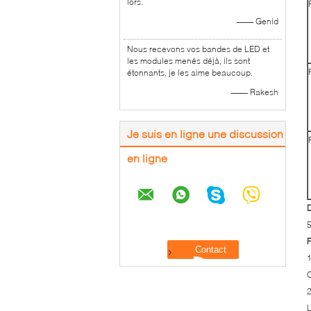
lors.
—— Genid
Nous recevons vos bandes de LED et
les modules menés déjà, ils sont
étonnants, je les aime beaucoup.
—— Rakesh
Je suis en ligne une discussion
en ligne
D
5
F
1
O
2
L