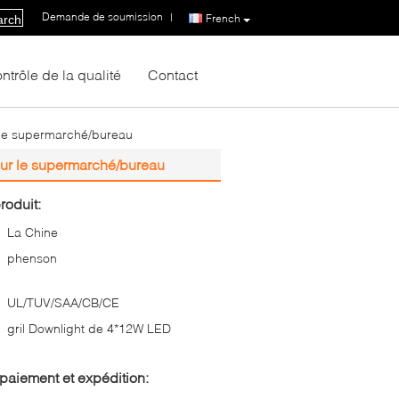
Demande de soumission
|
French
arch
ntrôle de la qualité
Contact
 le supermarché/bureau
ur le supermarché/bureau
roduit:
La Chine
phenson
UL/TUV/SAA/CB/CE
gril Downlight de 4*12W LED
paiement et expédition: