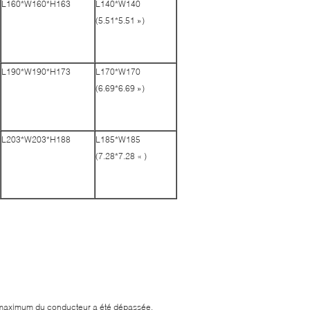
L160*W160*H163
L140*W140
(5.51*5.51 »)
L190*W190*H173
L170*W170
(6.69*6.69 »)
L203*W203*H188
L185*W185
(7.28*7.28 « )
s maximum du conducteur a été dépassée,