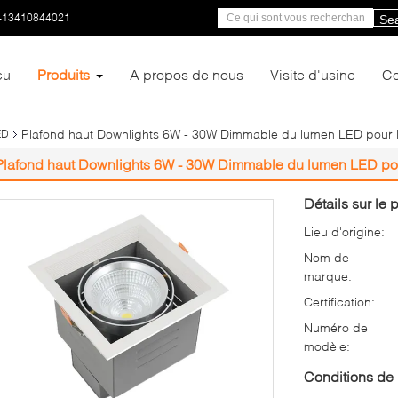
-13410844021
Se
çu
Produits
A propos de nous
Visite d'usine
Co
Plafond haut Downlights 6W - 30W Dimmable du lumen LED pour
ED
Plafond haut Downlights 6W - 30W Dimmable du lumen LED po
Détails sur le p
Lieu d'origine:
Nom de
marque:
Certification:
Numéro de
modèle:
Conditions de 