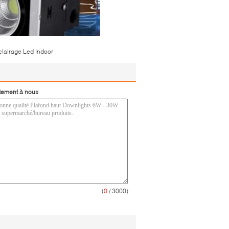
clairage Led Indoor
tement à nous
(
0
/ 3000)