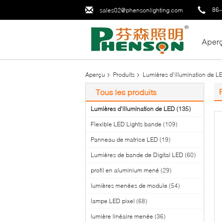
86-
sales02@phensonlighting.com
Aper
Aperçu
Produits
Lumières d'illumination de L
Tous les produits
Lumières d'illumination de LED
(135)
Flexible LED Lights bande
(109)
Panneau de matrice LED
(19)
Lumières de bande de Digital LED
(60)
profil en aluminium mené
(29)
lumières menées de module
(54)
lampe LED pixel
(68)
lumière linéaire menée
(36)