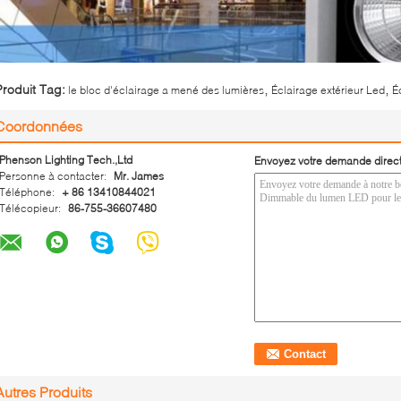
,
,
Produit Tag:
le bloc d'éclairage a mené des lumières
Éclairage extérieur Led
É
Coordonnées
Phenson Lighting Tech.,Ltd
Envoyez votre demande direc
Personne à contacter:
Mr. James
Téléphone:
+ 86 13410844021
Télécopieur:
86-755-36607480
Autres Produits