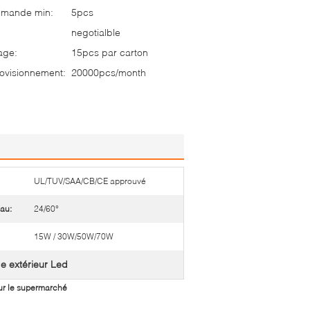
mmande min:
5pcs
negotialble
age:
15pcs par carton
ovisionnement:
20000pcs/month
UL/TUV/SAA/CB/CE approuvé
au:
24/60°
15W / 30W/50W/70W
ge extérieur Led
ur le supermarché