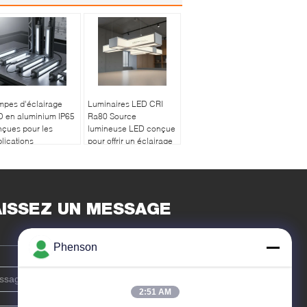
mpes d'éclairage
Luminaires LED CRI
D en aluminium IP65
Ra80 Source
çues pour les
lumineuse LED conçue
lications
pour offrir un éclairage
ustrielles avec
supérieur et une
urce lumineuse LED
consommation
boîtier solide
d'énergie réduite
AISSEZ UN MESSAGE
Phenson
2:51 AM