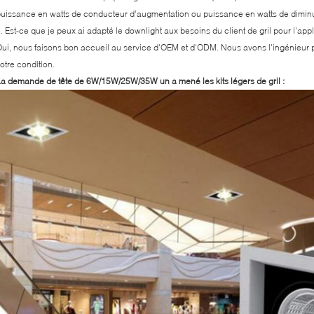
uissance en watts de conducteur d'augmentation ou puissance en watts de diminuti
. Est-ce que je peux ai adapté le downlight aux besoins du client de gril pour l'app
ui, nous faisons bon accueil au service d'OEM et d'ODM. Nous avons l'ingénieur p
otre condition.
a demande de tête de 6W/15W/25W/35W un a mené les kits légers de gril :