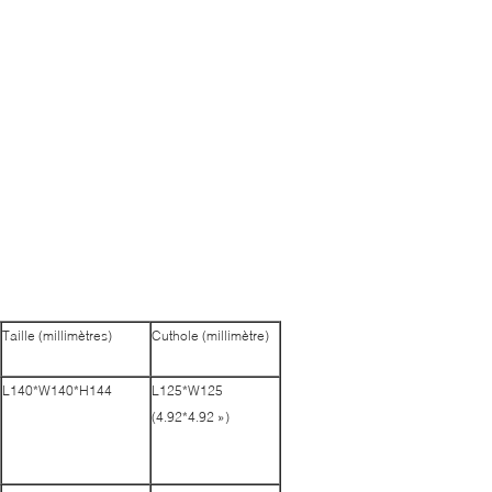
Taille (millimètres)
Cuthole (millimètre)
L140*W140*H144
L125*W125
(4.92*4.92 »)