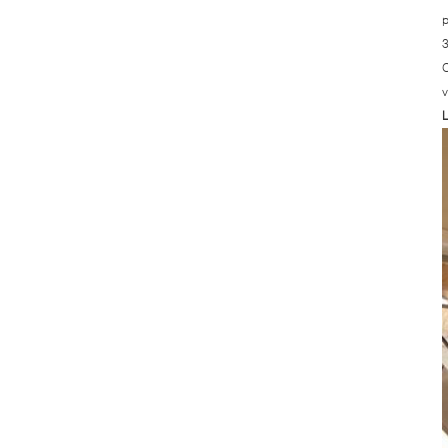
p
3
O
v
L