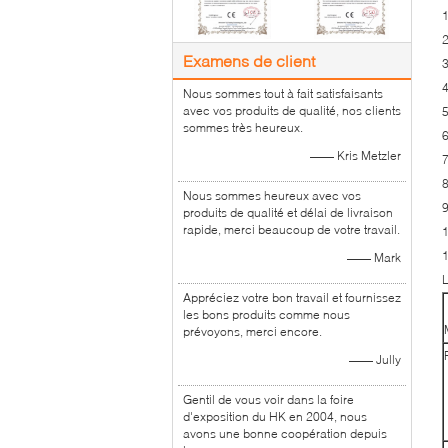
1
Examens de client
3
4
Nous sommes tout à fait satisfaisants
avec vos produits de qualité, nos clients
5
sommes très heureux.
—— Kris Metzler
7
8
Nous sommes heureux avec vos
9
produits de qualité et délai de livraison
rapide, merci beaucoup de votre travail.
1
1
—— Mark
L
Appréciez votre bon travail et fournissez
les bons produits comme nous
prévoyons, merci encore.
—— Jully
Gentil de vous voir dans la foire
d'exposition du HK en 2004, nous
avons une bonne coopération depuis