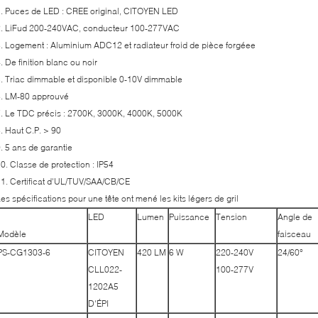
. Puces de LED : CREE original, CITOYEN LED
2. LiFud 200-240VAC, conducteur 100-277VAC
. Logement : Aluminium ADC12 et radiateur froid de pièce forgéee
. De finition blanc ou noir
. Triac dimmable et disponible 0-10V dimmable
6. LM-80 approuvé
. Le TDC précis : 2700K, 3000K, 4000K, 5000K
. Haut C.P. > 90
. 5 ans de garantie
0. Classe de protection : IP54
1. Certificat d'UL/TUV/SAA/CB/CE
es spécifications pour une tête ont mené les kits légers de gril
LED
Lumen
Puissance
Tension
Angle de
Modèle
faisceau
PS-CG1303-6
CITOYEN
420 LM
6 W
220-240V
24/60°
CLL022-
100-277V
1202A5
D'ÉPI