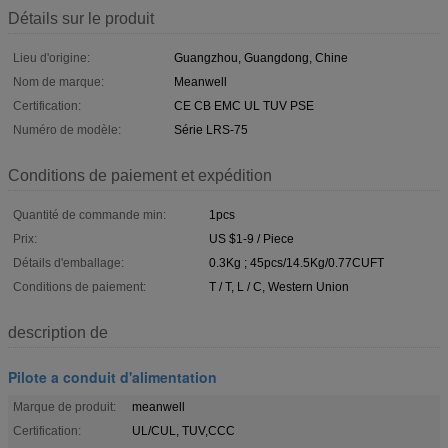
Détails sur le produit
Lieu d'origine:
Guangzhou, Guangdong, Chine
Nom de marque:
Meanwell
Certification:
CE CB EMC UL TUV PSE
Numéro de modèle:
Série LRS-75
Conditions de paiement et expédition
Quantité de commande min:
1pcs
Prix:
US $1-9 / Piece
Détails d'emballage:
0.3Kg ; 45pcs/14.5Kg/0.77CUFT
Conditions de paiement:
T / T, L / C, Western Union
description de
Pilote a conduit d'alimentation
Marque de produit:
meanwell
Certification:
UL/CUL, TUV,CCC