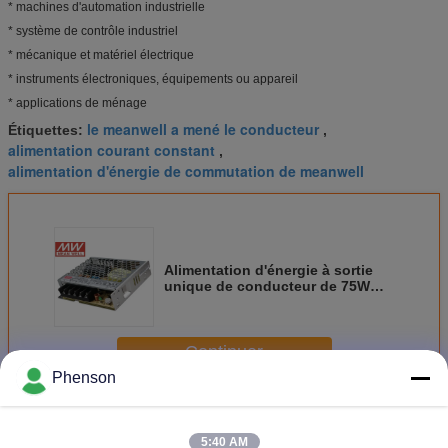
* machines d'automation industrielle
* système de contrôle industriel
* mécanique et matériel électrique
* instruments électroniques, équipements ou appareil
* applications de ménage
le meanwell a mené le conducteur
Étiquettes:
,
alimentation courant constant
,
alimentation d'énergie de commutation de meanwell
Alimentation d'énergie à sortie
unique de conducteur de 75W
LED pour mécanique et le
matériel électrique
Continuer
Phenson
Pilote a conduit d'alimentation
Plus
5:40 AM