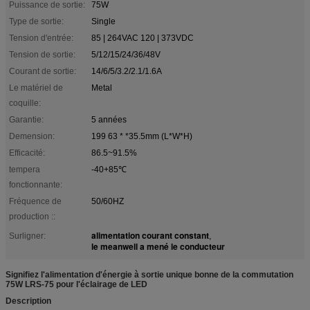
Puissance de sortie:
75W
Type de sortie:
Single
Tension d'entrée:
85 | 264VAC 120 | 373VDC
Tension de sortie:
5/12/15/24/36/48V
Courant de sortie:
14/6/5/3.2/2.1/1.6A
Le matériel de
Metal
coquille:
Garantie:
5 années
Demension:
199 63 * *35.5mm (L*W*H)
Efficacité:
86.5~91.5%
tempera
-40+85℃
fonctionnante:
Fréquence de
50/60HZ
production ::
alimentation courant constant
Surligner:
,
le meanwell a mené le conducteur
Signifiez l'alimentation d'énergie à sortie unique bonne de la commutation
75W LRS-75 pour l'éclairage de LED
Description