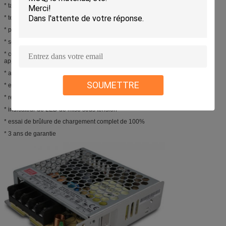
* taille miniature et profil bas 1U
* température de fonctionnement élevée jusqu'à 70°C
* protections : Court-circuit/surcharge/au-dessus de tension
* se refroidissant par la convection d'air libre
* conformité à IEC/EN 60335-1 (PD3) et à IEC/EN61558-1, -2-16 pour des
appareils électroménagers
* altitude fonctionnelle jusqu'à 5000 mètres (Note.8)
SOUMETTRE
* essai de vibration de la tenue 5G
* rendement élevé, longue durée et fiabilité élevée
* indicateur de LED de mise sous tension
* essai de brûlure de chargement complet de 100%
* 3 ans de garantie