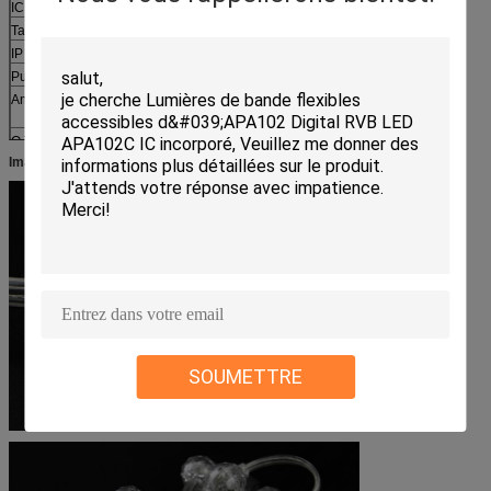
IC
UCS 1903
Taille
φ23 MILLIMÈTRE
IP
IP 65
Puissance
15W/String (26PCS)
Angle de faisceau
360°
O.T
-30℃ | 45℃
Images,
SOUMETTRE