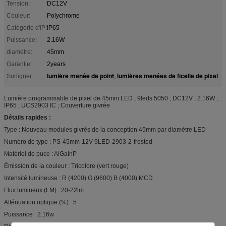
Tension:
DC12V
Couleur:
Polychrome
Catégorie d'IP:
IP65
Puissance:
2.16W
diamètre:
45mm
Garantie:
2years
lumière menée de point
lumières menées de ficelle de pixel
Surligner:
,
Lumière programmable de pixel de 45mm LED ; 9leds 5050 ; DC12V ; 2.16W ;
IP65 ; UCS2903 IC ; Couverture givrée
Détails rapides :
Type : Nouveau modules givrés de la conception 45mm par diamètre LED
Numéro de type : PS-45mm-12V-9LED-2903-2-frosted
Matériel de puce : AlGaInP
Émission de la couleur : Tricolore (vert rouge)
Intensité lumineuse : R (4200) G (9600) B (4000) MCD
Flux lumineux (LM) : 20-22lm
Atténuation optique (%) : 5
Puissance : 2.16w