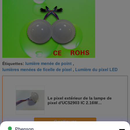
lumière menée de point
Étiquettes:
,
lumières menées de ficelle de pixel
Lumière du pixel LED
,
Le pixel extérieur de la lampe de
pixel d'UCS2903 IC 2.16W
LED/C.C 12V a mené la lumière de
programmation
Continuer
Phenson