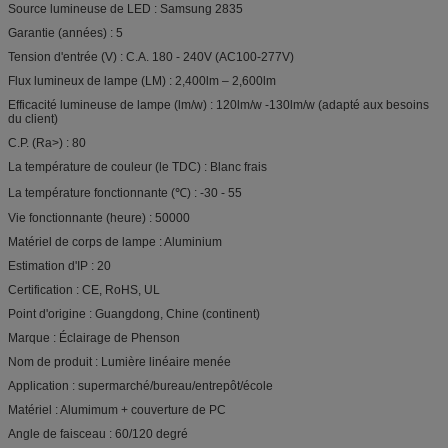
Source lumineuse de LED : Samsung 2835
Garantie (années) : 5
Tension d'entrée (V) : C.A. 180 - 240V (AC100-277V)
Flux lumineux de lampe (LM) : 2,400lm – 2,600lm
Efficacité lumineuse de lampe (lm/w) : 120lm/w -130lm/w (adapté aux besoins
du client)
C.P. (Ra>) : 80
La température de couleur (le TDC) : Blanc frais
La température fonctionnante (℃) : -30 - 55
Vie fonctionnante (heure) : 50000
Matériel de corps de lampe : Aluminium
Estimation d'IP : 20
Certification : CE, RoHS, UL
Point d'origine : Guangdong, Chine (continent)
Marque : Éclairage de Phenson
Nom de produit : Lumière linéaire menée
Application : supermarché/bureau/entrepôt/école
Matériel : Alumimum + couverture de PC
Angle de faisceau : 60/120 degré