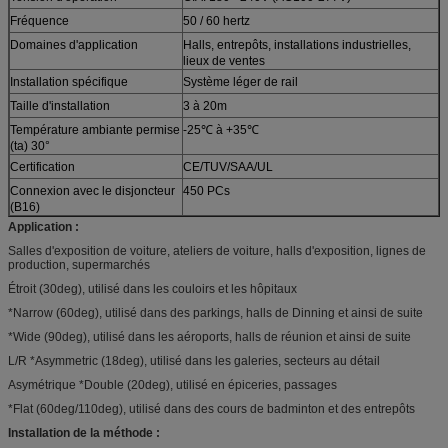
Fréquence
50 / 60 hertz
Domaines d'application
Halls, entrepôts, installations industrielles,
lieux de ventes
Installation spécifique
Système léger de rail
Taille d'installation
3 à 20m
Température ambiante permise
-25℃ à +35℃
(ta) 30°
Certification
CE/TUV/SAA/UL
Connexion avec le disjoncteur
450 PCs
(B16)
Application :
Salles d'exposition de voiture, ateliers de voiture, halls d'exposition, lignes de
production, supermarchés
Étroit (30deg), utilisé dans les couloirs et les hôpitaux
*Narrow (60deg), utilisé dans des parkings, halls de Dinning et ainsi de suite
*Wide (90deg), utilisé dans les aéroports, halls de réunion et ainsi de suite
L/R *Asymmetric (18deg), utilisé dans les galeries, secteurs au détail
Asymétrique *Double (20deg), utilisé en épiceries, passages
*Flat (60deg/110deg), utilisé dans des cours de badminton et des entrepôts
Installation de la méthode :