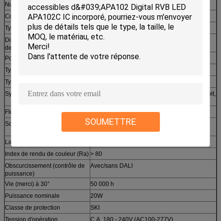
Numéro de la pièce.
PS-RAIL-572
Combinaison de couleurs
Blanc
Type d'installation
Bride rotatoire de bouton ou de se tenir
Dimensions (taille de largeur X
572 x 68 x 68mm
de longueur X)
Poids
Approx.4 kilogramme
Type de protection
IP20
Type illuminant
Mené-Moduls avec la Mi-Puissance-LED
Système optique
Au loin, distribution légère asymétrique d'étroit,
large, plate et double
Flux lumineux
2,400lm – 2,600lm
SOUMETTRE
Sortie lumineuse
120lm/w -130lm/w (adapté aux besoins du
client)
La température de couleur
3,000K/4,000K/5,000K/6,000K
Index de rendu de couleur (Ra)
> 80
Obscurcissement (contrôle de
Avec/sans DALI
puissance)
Vie (merci) à 30°
50 000 h
Puissance nominale
20W
Classe de protection
SKI
Tension d'opération
C.A. 180 - 240V (AC100-277V)