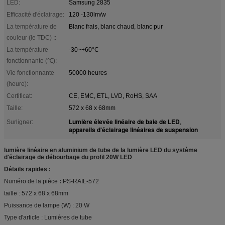
LED:
Samsung 2835
Efficacité d'éclairage:
120 -130lm/w
La température de
Blanc frais, blanc chaud, blanc pur
couleur (le TDC) ::
La température
-30~+60°C
fonctionnante (℃):
Vie fonctionnante
50000 heures
(heure):
Certificat:
CE, EMC, ETL, LVD, RoHS, SAA
Taille:
572 x 68 x 68mm
Lumière élevée linéaire de baie de LED
Surligner:
,
appareils d'éclairage linéaires de suspension
lumière linéaire en aluminium de tube de la lumière LED du système
d'éclairage de débourbage du profil 20W LED
Détails rapides :
Numéro de la pièce
:
PS-RAIL-572
taille : 572 x 68 x 68mm
Puissance de lampe (W) : 20 W
Type d'article : Lumières de tube