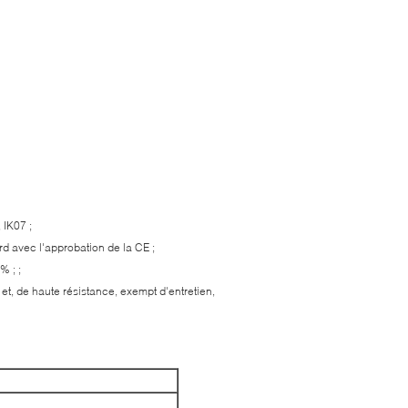
 IK07 ;
rd avec l'approbation de la CE ;
% ; ;
t, de haute résistance, exempt d'entretien,