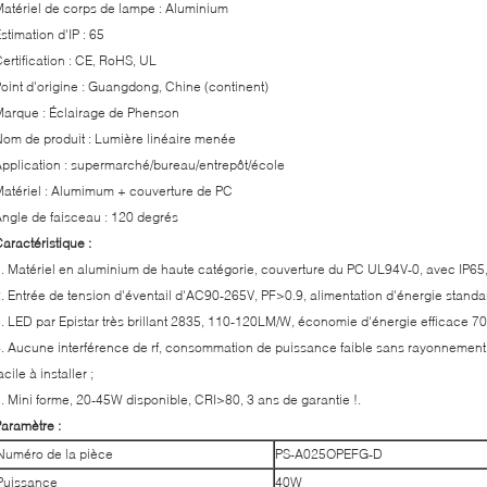
atériel de corps de lampe : Aluminium
stimation d'IP : 65
ertification : CE, RoHS, UL
oint d'origine : Guangdong, Chine (continent)
arque : Éclairage de Phenson
om de produit : Lumière linéaire menée
pplication : supermarché/bureau/entrepôt/école
atériel : Alumimum + couverture de PC
ngle de faisceau : 120 degrés
aractéristique :
. Matériel en aluminium de haute catégorie, couverture du PC UL94V-0, avec IP65,
. Entrée de tension d'éventail d'AC90-265V, PF>0.9, alimentation d'énergie standa
. LED par Epistar très brillant 2835, 110-120LM/W, économie d'énergie efficace 70
. Aucune interférence de rf, consommation de puissance faible sans rayonnement e
acile à installer ;
. Mini forme, 20-45W disponible, CRI>80, 3 ans de garantie !.
aramètre :
Numéro de la pièce
PS-A025OPEFG-D
Puissance
40W