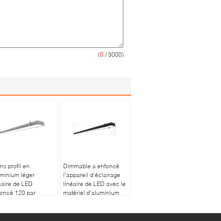
(
0
/ 3000)
ns profil en
Dimmable a enfoncé
minium léger
l'appareil d'éclairage
éaire de LED
linéaire de LED avec le
oncé 120 par
matériel d'aluminium
rés pour la maison
de moulage en matrice