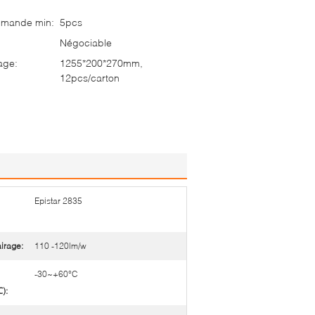
mmande min:
5pcs
Négociable
age:
1255*200*270mm,
12pcs/carton
Epistar 2835
airage:
110 -120lm/w
-30~+60°C
):