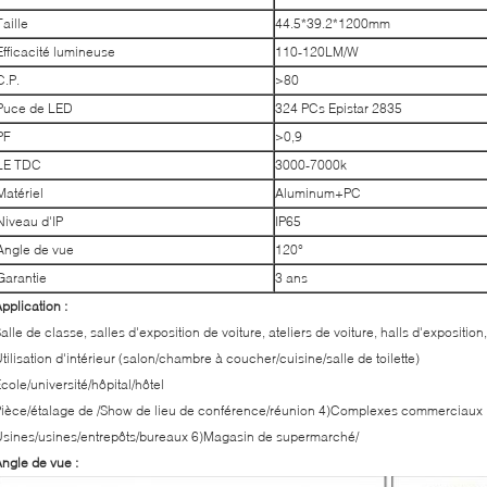
Taille
44.5*39.2*1200mm
Efficacité lumineuse
110-120LM/W
C.P.
>80
Puce de LED
324 PCs Epistar 2835
PF
>0,9
LE TDC
3000-7000k
Matériel
Aluminum+PC
Niveau d'IP
IP65
Angle de vue
120°
Garantie
3 ans
pplication :
alle de classe, salles d'exposition de voiture, ateliers de voiture, halls d'expositi
tilisation d'intérieur (salon/chambre à coucher/cuisine/salle de toilette)
cole/université/hôpital/hôtel
ièce/étalage de /Show de lieu de conférence/réunion 4)Complexes commerciaux
sines/usines/entrepôts/bureaux 6)Magasin de supermarché/
ngle de vue :