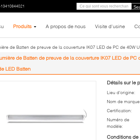
-13410844021
Se
çu
Produits
A propos de nous
Visite d'usine
Co
ière de Batten de preuve de la couverture IK07 LED de PC de 40W UL9
lumière de Batten de preuve de la couverture IK07 LED de PC d
de LED Batten
Détails sur le p
Lieu d'origine:
Nom de marque
Certification:
Numéro de
modèle:
Conditions de 