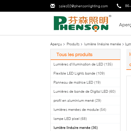
86-
sales02@phensonlighting.com
Aper
lum
Aperçu
Produits
lumière linéaire menée
Tous les produits
Lumières d'illumination de LED
(135)
Flexible LED Lights bande
(109)
Panneau de matrice LED
(19)
Lumières de bande de Digital LED
(60)
profil en aluminium mené
(29)
lumières menées de module
(54)
lampe LED pixel
(68)
lumière linéaire menée
(36)