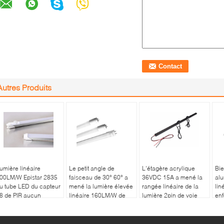
Autres Produits
umière linéaire
Le petit angle de
L'étagère acrylique
Bie
00LM/W Epistar 2835
faisceau de 30° 60° a
36VDC 15A a mené la
alu
u tube LED du capteur
mené la lumière élevée
rangée linéaire de la
lin
8 de PIR aucun
linéaire 160LM/W de
lumière 2pin de voie
enf
lignotement 3 ans de
baie aucun
deg
arantie
"Marche/Arrêt"
instantané de retard