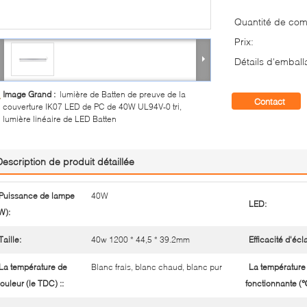
Quantité de co
Prix:
Détails d'emball
Image Grand :
lumière de Batten de preuve de la
Contact
couverture IK07 LED de PC de 40W UL94V-0 tri,
lumière linéaire de LED Batten
Description de produit détaillée
Puissance de lampe
40W
LED:
W):
Taille:
40w 1200 * 44,5 * 39.2mm
Efficacité d'écl
La température de
Blanc frais, blanc chaud, blanc pur
La température
ouleur (le TDC) ::
fonctionnante (℃