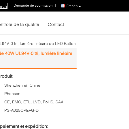
Demande de soumission
|
French
arch
ntrôle de la qualité
Contact
4V-0 tri, lumière linéaire de LED Batten
e 40W UL94V-0 tri, lumière linéaire
roduit:
Shenzhen en Chine
:
Phenson
CE, EMC, ETL, LVD, RoHS, SAA
PS-A025OPEFG-D
paiement et expédition: