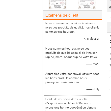
(
Examens de client
Nous sommes tout à fait satisfaisants
avec vos produits de qualité, nos clients
sommes très heureux.
l
—— Kris Metzler
D
Nous sommes heureux avec vos
produits de qualité et délai de livraison
t
rapide, merci beaucoup de votre travail.
P
—— Mark
T
S
Appréciez votre bon travail et fournissez
G
les bons produits comme nous
prévoyons, merci encore.
E
—— Jully
C
L
Gentil de vous voir dans la foire
L
d'exposition du HK en 2004, nous
V
avons une bonne coopération depuis