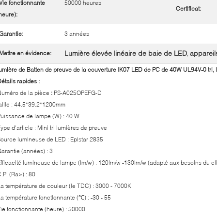
Vie fonctionnante
50000 heures
Certificat:
heure):
Garantie:
3 années
Lumière élevée linéaire de baie de LED
appareil
Mettre en évidence:
,
umière de Batten de preuve de la couverture IK07 LED de PC de 40W UL94V-0 tri, 
étails rapides :
Numéro de la pièce
:
PS-A025OPEFG-D
aille : 44.5*39.2*1200mm
uissance de lampe (W) : 40 W
ype d'article : Mini tri lumières de preuve
ource lumineuse de LED : Epistar 2835
arantie (années) : 3
fficacité lumineuse de lampe (lm/w) : 120lm/w -130lm/w (adapté aux besoins du cli
.P. (Ra>) : 80
a température de couleur (le TDC) : 3000 - 7000K
a température fonctionnante (℃) : -30 - 55
ie fonctionnante (heure) : 50000