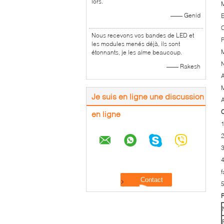
lors.
M
—— Genid
E
C
Nous recevons vos bandes de LED et
P
les modules menés déjà, ils sont
M
étonnants, je les aime beaucoup.
N
—— Rakesh
A
M
Je suis en ligne une discussion
A
C
en ligne
1
2
3
4
f
5
P