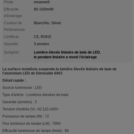
Pilote:
meanwell
Efficacité
90-100lm/W
d'éclairage:
Couleur de
Blanc/Alu. Siliver
Perforamnce:
Certificat:
CE, ROHS
Garantie:
3 années
Lumière élevée linéaire de baie de LED
Surligner:
,
le pendant linéaire a mené l'éclairage
La surface montée/a suspendu la lumière élevée linéaire de baie de
l'aluminium LED de Dimmable 6063
Détail rapide :
Source lumineuse : LED
Type d'article : Lumières élevées de baie
Garantie (années) : 3
Tension d'entrée (V) : AC110-240V
Puissance de lampe (W) : 72
Flux lumineux de lampe (LM) : 7900
Efficacité lumineuse de lampe (lm/w) : 90