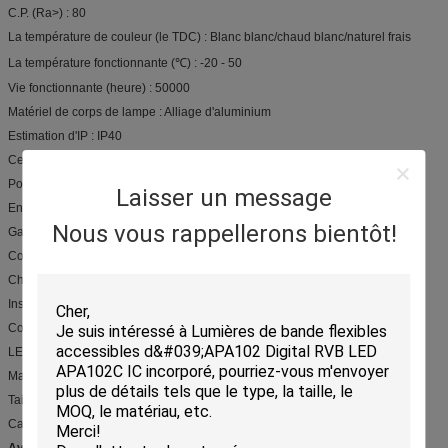
C.P. (Ra>) : 80
La température de couleur (le TDC) : Blanc blanc/chaud blanc/naturel frais
La température fonctionnante (℃) : -20 - 50
Vie fonctionnante (heure) : 50000
Matériel de corps de lampe : Alliage d'aluminium
Estimation d'IP : IP40
Certification : CE, EMC, LVD, RoHS
Point d'origine : Guangdong, Chine (continent)
Laisser un message
Endroits applicables : Supermarché/entrepôt/usine
Nous vous rappellerons bientôt!
Garantie : 3 ans
Couleur : Blanc, aluminium. Argent, noir
Chaîne de puissance : 20-72W
Installation : /Suspending monté par surface
Couverture : Laiteux/givré/clair
LE TDC : 2700-6500K
Matériel : Aluminium 6063-T5
Taille : 90cm-150cm
Caractéristique du produit : peut être Dimmable
Avantage :