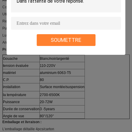
Costume pour le supermarché, l'entrepôt, l'usine etc.
Utilisé pour remplacer la lumière de double-tube.
Relié un comme ligne.
Puissance élevée, longueur différente facultative.
Lumen élevé, 110lm/W.
SOUMETTRE
Angle 80°/120° anti-éblouissant.
Prameter :
Gouache
Blanc/noir/argenté
tension évaluée
110-220V
matériel
aluminium 6063-T5
C.P.
80
installation
Surface montée/suspension
la température
2700-6500K
Puissance
20-72W
Durée de conservation
3 -5years
Angle de vue
80°/120°
Emballage et livraison :
L'emballage détaille 4pcs/carton