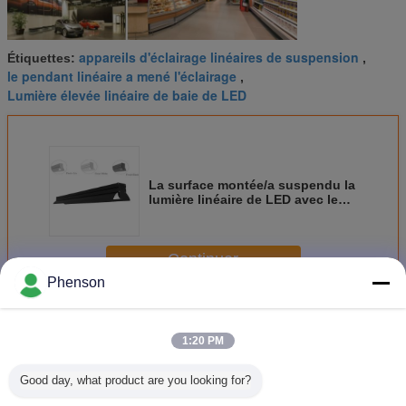
appareils d'éclairage linéaires de suspension
Étiquettes:
,
le pendant linéaire a mené l'éclairage
,
Lumière élevée linéaire de baie de LED
La surface montée/a suspendu la
lumière linéaire de LED avec le
matériel de l'aluminium 6063
Continuer
Phenson
Lumière linéaire menée
Plus
1:20 PM
Good day, what product are you looking for?