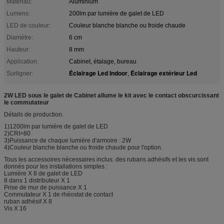
Matériau:
Aluminium
Lumens:
200lm par lumière de galet de LED
LED de couleur:
Couleur blanche blanche ou froide chaude
Diamètre:
6 cm
Hauteur:
8 mm
Application:
Cabinet, étalage, bureau
Éclairage Led Indoor
Éclairage extérieur Led
Surligner:
,
2W LED sous le galet de Cabinet allume le kit avec le contact obscurcissant
le commutateur
Détails de production.
1)1200lm par lumière de galet de LED
2)CRI>80
3)Puissance de chaque lumière d'armoire : 2W
4)Couleur blanche blanche ou froide chaude pour l'option.
Tous les accessoires nécessaires inclus. des rubans adhésifs et les vis sont
donnés pour les installations simples :
Lumière X 8 de galet de LED
8 dans 1 distributeur X 1
Prise de mur de puissance X 1
Commutateur X 1 de rhéostat de contact
ruban adhésif X 8
Vis X 16