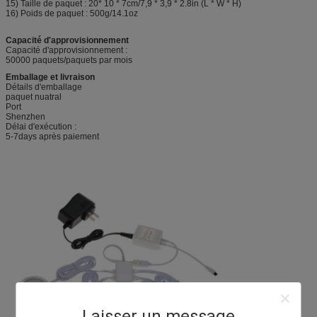
15) Taille de paquet : 20* 10 * 7cm/7,9 * 3,9 * 2.8in (L * W * H)
16) Poids de paquet : 500g/14.1oz
Capacité d'approvisionnement
Capacité d'approvisionnement :
50000 paquets/paquets par mois
Emballage et livraison
Détails d'emballage
paquet nuatral
Port
Shenzhen
Délai d'exécution :
5-7days après paiement
Laisser un message