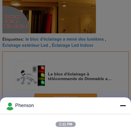
le bloc d'éclairage a mené des lumières
Étiquettes:
,
Éclairage extérieur Led
Éclairage Led Indoor
,
Le bloc d'éclairage à
télécommande de Dimmable a
mené la forme ronde mince RVB
de lumières sous le kit de lumière
de Cabinet
Continuer
Phenson
Lumières d'illumination de LED
Plus
1:11 PM