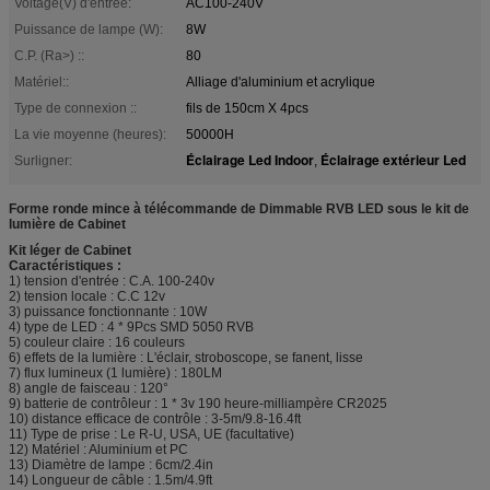
Voltage(V) d'entrée:
AC100-240V
Puissance de lampe (W):
8W
C.P. (Ra>) ::
80
Matériel::
Alliage d'aluminium et acrylique
Type de connexion ::
fils de 150cm X 4pcs
La vie moyenne (heures):
50000H
Éclairage Led Indoor
Éclairage extérieur Led
Surligner:
,
Forme ronde mince à télécommande de Dimmable RVB LED sous le kit de
lumière de Cabinet
Kit léger de Cabinet
Caractéristiques :
1) tension d'entrée : C.A. 100-240v
2) tension locale : C.C 12v
3) puissance fonctionnante : 10W
4) type de LED : 4 * 9Pcs SMD 5050 RVB
5) couleur claire : 16 couleurs
6) effets de la lumière : L'éclair, stroboscope, se fanent, lisse
7) flux lumineux (1 lumière) : 180LM
8) angle de faisceau : 120°
9) batterie de contrôleur : 1 * 3v 190 heure-milliampère CR2025
10) distance efficace de contrôle : 3-5m/9.8-16.4ft
11) Type de prise : Le R-U, USA, UE (facultative)
12) Matériel : Aluminium et PC
13) Diamètre de lampe : 6cm/2.4in
14) Longueur de câble : 1.5m/4.9ft