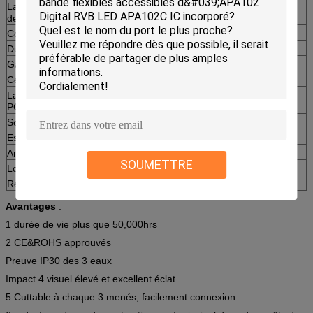
La température
2900k-3100k
de couleur
Couleur
warmwhite
Durée de vie
50000 heures
Garantie
3 ans
Certification
CE, ROHS
Largeur de carte
6mm
PCB
Source de LED
smd2835
Estimation d'IP
IP20/IP65
Angle de faisceau
120 degrés
SOUMETTRE
Longueur
5m/roll
Remarque
avec la bande de 3M sur le dos
Avantages
:
1 durée de vie plus que 50,000hrs
2 CE&ROHS approuvés
Preuve IP30 des 3 eaux
Impact 4 visuel élevé et excellent éclat
5 Cuttable à chaque 3 menés, facilement connexion