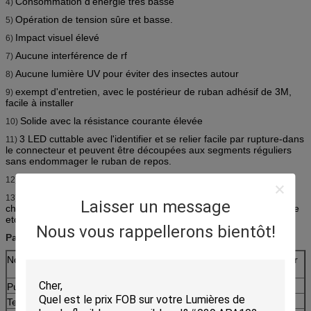
Consommation d'énergie très basse
4)
Opération de tension sûre et basse.
5)
Impact visuel élevé
6)
Aucune interférence de rf
7)
Aucune lumière UV pour éviter des insectes autour
8)
exempt d'entretien, avec le postérieur de ruban adhésif de 3M,
9)
facile à installer
Solide avec la résistance courante élevée
10)
3 LED cuttable avec l'identifier et se relier facile par rupture-dans
11)
le connecteur et peuvent être découpées aux segments réguliers
sans endommager le ruban de repos.
Travail avec l'alimentation et le contrôleur d'énergie normaux.
12)
Disponible dans beaucoup de couleurs un tel blanc, blanc
13)
Laisser un message
chaud, blanc froid, rouge, vert, bleu, rose, RVB et couleur magique
etc.
Nous vous rappellerons bientôt!
Paramètre :
Nom
Bande SMD2835 menée flexible Bendable pour
la décoration spéciale
Puissance
12W/M
Tension
12V