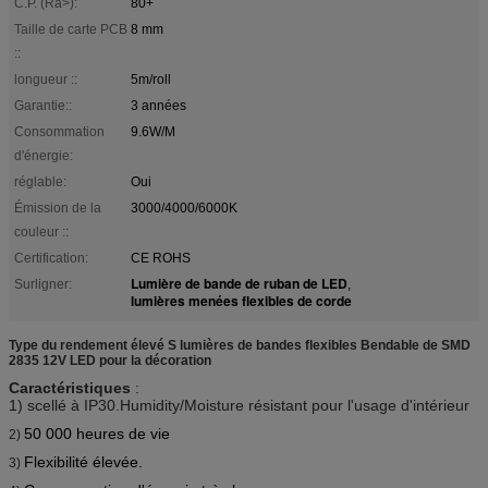
C.P. (Ra>):
80+
Taille de carte PCB
8 mm
::
longueur ::
5m/roll
Garantie::
3 années
Consommation
9.6W/M
d'énergie:
réglable:
Oui
Émission de la
3000/4000/6000K
couleur ::
Certification:
CE ROHS
Lumière de bande de ruban de LED
Surligner:
,
lumières menées flexibles de corde
Type du rendement élevé S lumières de bandes flexibles Bendable de SMD
2835 12V LED pour la décoration
Caractéristiques
:
1) scellé à IP30.Humidity/Moisture résistant pour l'usage d'intérieur
50 000 heures de vie
2)
Flexibilité élevée.
3)