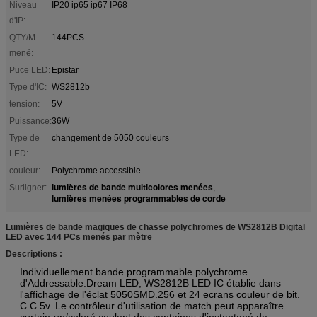
Niveau
IP20 ip65 ip67 IP68
d'IP:
QTY/M
144PCS
mené:
Puce LED:
Epistar
Type d'IC:
WS2812b
tension:
5V
Puissance:
36W
Type de
changement de 5050 couleurs
LED:
couleur:
Polychrome accessible
lumières de bande multicolores menées
Surligner:
,
lumières menées programmables de corde
Lumières de bande magiques de chasse polychromes de WS2812B Digital
LED avec 144 PCs menés par mètre
Descriptions :
Individuellement bande programmable polychrome
d'Addressable.Dream LED, WS2812B LED IC établie dans
l'affichage de l'éclat 5050SMD.256 et 24 ecrans couleur de bit.
C.C 5v. Le contrôleur d'utilisation de match peut apparaître
curtain-up/coloré coulent des centaines d'instantané de