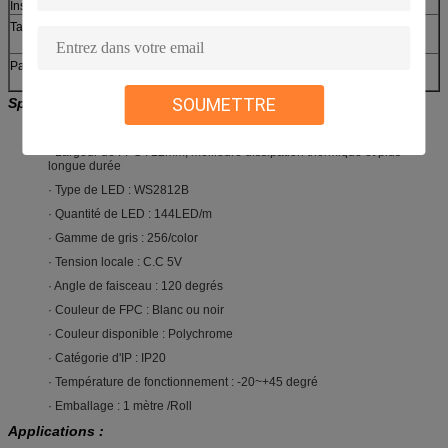
Installation
avec le dos d'adhésif de 3M, facile pour l'installation
Taux d'IP
IP20 (non - /IP65 imperméable (tube de silicium
imperméable)
Paquet
sac antistatique de 1M/reel .with, ou adapté aux besoins
du client
SOUMETTRE
Spécifications :
· Description : Bande multicolore de ws2812B LED
· Largeur de FPC : 12mm, meilleure dissipation thermique et plus
longue durée
· Type de LED : WS2812B
· Quantité de LED : 144LED/m
· Gamme de gris : 256/color
· Tension locale : C.C 5V
· Angle de faisceau : 120 degrés
· Couleur de FPC : Blanc ou noir
· Couleur disponible : Polychrome
· Catégorie d'IP : IP20
· Température de fonctionnement : -20~+45 degré
· Emballage : 1 mètre /Roll
Applications :