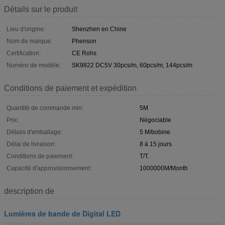
Détails sur le produit
Lieu d'origine:
Shenzhen en Chine
Nom de marque:
Phenson
Certification:
CE Rohs
Numéro de modèle:
SK9822 DC5V 30pcs/m, 60pcs/m, 144pcs/m
Conditions de paiement et expédition
Quantité de commande min:
5M
Prix:
Négociable
Détails d'emballage:
5 M/bobine
Délai de livraison:
8 à 15 jours
Conditions de paiement:
T/T.
Capacité d'approvisionnement:
1000000M/Month
description de
Lumières de bande de Digital LED