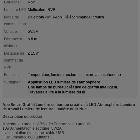
Gouache:
Noir
Lumière LED:
Multicolore RVB
Mode de
Bluetooth -WIFI-App+Télécommande+Switch
commutation:
Voltage:
5V/2A
Distance à
≤ 8 m
distance:
Distance de
≤ 15 m
commande
APP:
Fonction:
Températeur, lumière nocturne, lumière atmosphérique
Application LED lumière de l'atmosphère
Surligner:
,
Une lampe de bureau créative de graffiti intelligent
,
Travailler à lire à la lumière du lit
App Smart Graffiti Lumière de bureau créative à LED Atmosphère Lumière
de travail Lumière de lecture Lumière du lit Nuit
Description du produit
Matériau du produit: ABS + fer.Puissance du produit;
10w.Alimentation électrique: 5V/2A.
L'alimentation électrique: câble USB.
Flux lumineux: 600 (lumens).