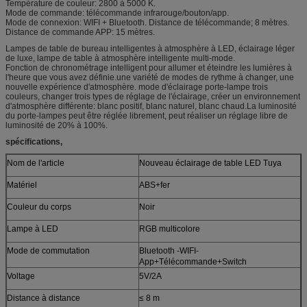
Température de couleur: 2800 à 5000 K.
Mode de commande: télécommande infrarouge/bouton/app.
Mode de connexion: WIFI + Bluetooth. Distance de télécommande; 8 mètres.
Distance de commande APP: 15 mètres.
Lampes de table de bureau intelligentes à atmosphère à LED, éclairage léger
de luxe, lampe de table à atmosphère intelligente multi-mode.
Fonction de chronométrage intelligent pour allumer et éteindre les lumières à
l'heure que vous avez définie.une variété de modes de rythme à changer, une
nouvelle expérience d'atmosphère. mode d'éclairage porte-lampe trois
couleurs, changer trois types de réglage de l'éclairage, créer un environnement
d'atmosphère différente: blanc positif, blanc naturel, blanc chaud.La luminosité
du porte-lampes peut être réglée librement, peut réaliser un réglage libre de
luminosité de 20% à 100%.
spécifications,
Nom de l'article
Nouveau éclairage de table LED Tuya
Matériel
ABS+fer
Couleur du corps
Noir
Lampe à LED
RGB multicolore
Mode de commutation
Bluetooth -WIFI-
App+Télécommande+Switch
Voltage
5V/2A
Distance à distance
≤ 8 m