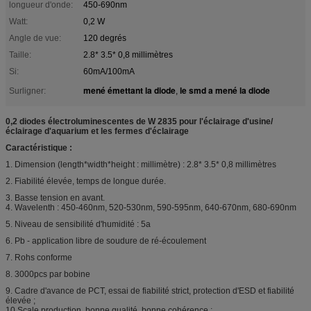
longueur d'onde:
450-690nm
Watt:
0,2 W
Angle de vue:
120 degrés
Taille:
2.8* 3.5* 0,8 millimètres
Si:
60mA/100mA
mené émettant la diode
le smd a mené la diode
Surligner:
,
0,2 diodes électroluminescentes de W 2835 pour l'éclairage d'usine/
éclairage d'aquarium et les fermes d'éclairage
Caractéristique :
1. Dimension (length*width*height : millimètre) : 2.8* 3.5* 0,8 millimètres
2. Fiabilité élevée, temps de longue durée.
3. Basse tension en avant.
4. Wavelenth : 450-460nm, 520-530nm, 590-595nm, 640-670nm, 680-690nm
5. Niveau de sensibilité d'humidité : 5a
6. Pb - application libre de soudure de ré-écoulement
7. Rohs conforme
8. 3000pcs par bobine
9. Cadre d'avance de PCT, essai de fiabilité strict, protection d'ESD et fiabilité
élevée ;
10.Scale production, bonne qualité, bonne cohérence ;