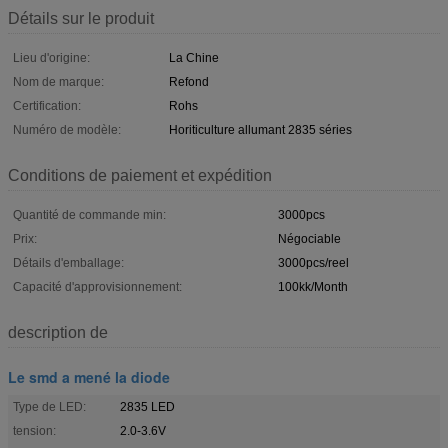
Détails sur le produit
Lieu d'origine:
La Chine
Nom de marque:
Refond
Certification:
Rohs
Numéro de modèle:
Horiticulture allumant 2835 séries
Conditions de paiement et expédition
Quantité de commande min:
3000pcs
Prix:
Négociable
Détails d'emballage:
3000pcs/reel
Capacité d'approvisionnement:
100kk/Month
description de
Le smd a mené la diode
Type de LED:
2835 LED
tension:
2.0-3.6V