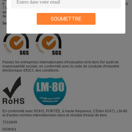
6. Toutes les mesures ont été faites sous l'environnement normalisé de Refond.
7.When que les LED sont en fonction le courant maximum devrait être décidé
après mesure de la température de paquet, la température de jonction ne
devrait pas dépasser le maximum rate.LED
SOUMETTRE
Support technique
Passez les entreprises internationales d'évaluation et le tiers GV audit de
responsabilité sociale, en conformité avec le code de conduite d'industrie
électronique d'EICC des conditions.
En conformité avec ROHS, PORTÉE, à haute fréquence, CEI/en 62471, LM-80
et d'autres normes internationales dans le résultat d'essai de tiers.
TS16949
ISO9001