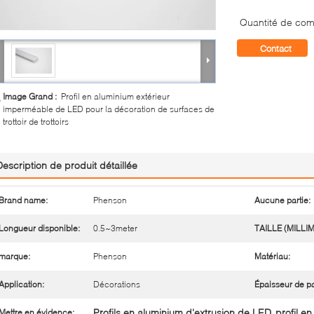
Quantité de co
Contact
Image Grand :
Profil en aluminium extérieur
imperméable de LED pour la décoration de surfaces de
trottoir de trottoirs
Description de produit détaillée
Brand name:
Phenson
Aucune partie:
Longueur disponible:
0.5~3meter
TAILLE (MILLI
marque:
Phenson
Matériau:
Application:
Décorations
Épaisseur de pa
Profils en aluminium d'extrusion de LED
profil e
Mettre en évidence:
,