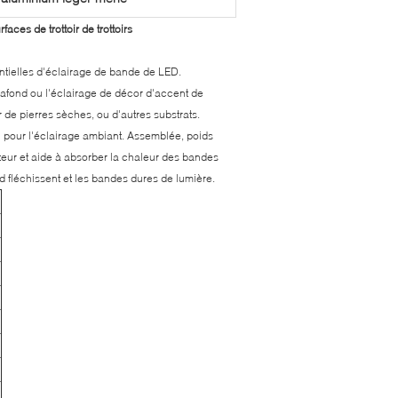
ces de trottoir de trottoirs
ntielles d'éclairage de bande de LED.
-plafond ou l'éclairage de décor d'accent de
 de pierres sèches, ou d'autres substrats.
» pour l'éclairage ambiant. Assemblée, poids
ateur et aide à absorber la chaleur des bandes
d fléchissent et les bandes dures de lumière.