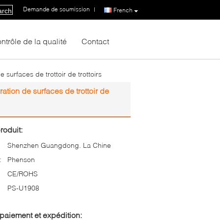
Demande de soumission
|
French
arch
ntrôle de la qualité
Contact
surfaces de trottoir de trottoirs
tion de surfaces de trottoir de
roduit:
Shenzhen Guangdong. La Chine
:
Phenson
CE/ROHS
PS-U1908
paiement et expédition: