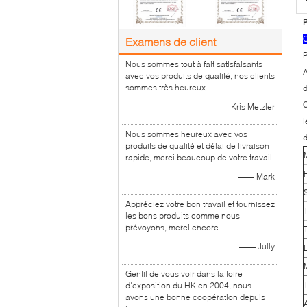
P
C
Examens de client
P
Nous sommes tout à fait satisfaisants
A
avec vos produits de qualité, nos clients
sommes très heureux.
d
C
—— Kris Metzler
l
Nous sommes heureux avec vos
d
produits de qualité et délai de livraison
rapide, merci beaucoup de votre travail.
—— Mark
Appréciez votre bon travail et fournissez
les bons produits comme nous
prévoyons, merci encore.
T
—— Jully
Gentil de vous voir dans la foire
d'exposition du HK en 2004, nous
avons une bonne coopération depuis