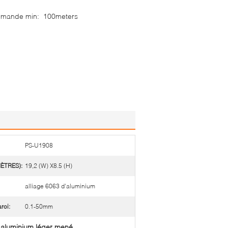
mmande min:
100meters
PS-U1908
MÈTRES):
19,2 (W) X8.5 (H)
alliage 6063 d'aluminium
roi:
0.1-50mm
n aluminium léger mené