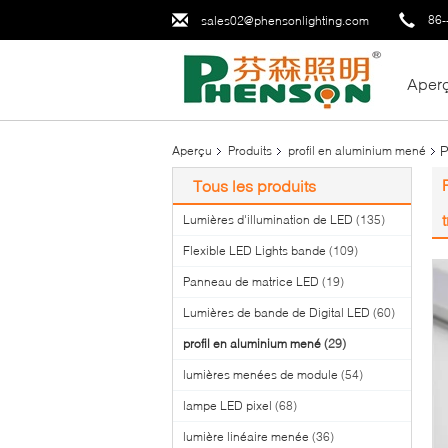
86-
sales02@phensonlighting.com
Aper
P
Aperçu
Produits
profil en aluminium mené
Tous les produits
t
Lumières d'illumination de LED
(135)
Flexible LED Lights bande
(109)
Panneau de matrice LED
(19)
Lumières de bande de Digital LED
(60)
profil en aluminium mené
(29)
lumières menées de module
(54)
lampe LED pixel
(68)
lumière linéaire menée
(36)