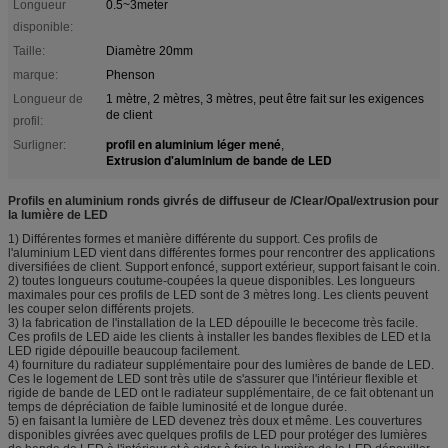
Longueur
0.5~3meter
disponible:
Taille:
Diamètre 20mm
marque:
Phenson
Longueur de
1 mètre, 2 mètres, 3 mètres, peut être fait sur les exigences
de client
profil:
profil en aluminium léger mené
Surligner:
,
Extrusion d'aluminium de bande de LED
Profils en aluminium ronds givrés de diffuseur de /Clear/Opal/extrusion pour
la lumière de LED
1) Différentes formes et manière différente du support. Ces profils de
l'aluminium LED vient dans différentes formes pour rencontrer des applications
diversifiées de client. Support enfoncé, support extérieur, support faisant le coin.
2) toutes longueurs coutume-coupées la queue disponibles. Les longueurs
maximales pour ces profils de LED sont de 3 mètres long. Les clients peuvent
les couper selon différents projets.
3) la fabrication de l'installation de la LED dépouille le bececome très facile.
Ces profils de LED aide les clients à installer les bandes flexibles de LED et la
LED rigide dépouille beaucoup facilement.
4) fourniture du radiateur supplémentaire pour des lumières de bande de LED.
Ces le logement de LED sont très utile de s'assurer que l'intérieur flexible et
rigide de bande de LED ont le radiateur supplémentaire, de ce fait obtenant un
temps de dépréciation de faible luminosité et de longue durée.
5) en faisant la lumière de LED devenez très doux et même. Les couvertures
disponibles givrées avec quelques profils de LED pour protéger des lumières