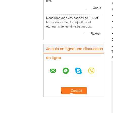
lors.
T
—— Genid
T
●
Nous recevons vos bandes de LED et
●
les modules menés déjà, ils sont
étonnants, je les aime beaucoup.
N
—— Rakesh
●
D
L
Je suis en ligne une discussion
en ligne
P