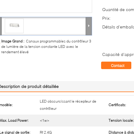
Quantité de co
Prix:
Détails d'emball
Image Grand :
Canaux programmables du contrôleur 3
de lumière de la tension constante LED avec le
rendement élevé
Capacité d'appr
Contact
Description de produit détaillée
LED obscurcissant le récepteur de
modèle:
Certificats:
contrôleur
Max. Load Power:
<1w>
Tension locale:
Le signal de sortie:
Rf 2.4G
Distance à dist