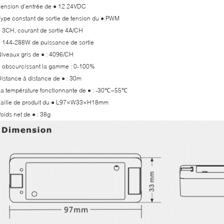
ension d'entrée de ● 12 24VDC
ype constant de sortie de tension du ● PWM
 3CH, courant de sortie 4A/CH
 144-288W de puissance de sortie
iveaux gris de ● : 4096/CH
 obscurcissant la gamme : 0-100%
istance à distance de ● : 30m
a température fonctionnante de ● : -30℃~55℃
Taille de produit du ● L97×W33×H18mm
oids net de ● : 38g