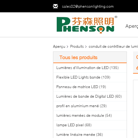
sales02@phensonlighting.com
Aper
Aperçu
Produits
conduit de contrôleur de lum
Tous les produits
Lumières d'illumination de LED
(135)
Flexible LED Lights bande
(109)
Panneau de matrice LED
(19)
Lumières de bande de Digital LED
(60)
profil en aluminium mené
(29)
lumières menées de module
(54)
lampe LED pixel
(68)
lumière linéaire menée
(36)