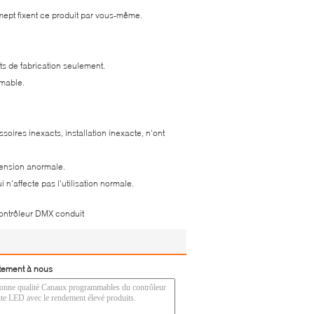
attmept fixent ce produit par vous-même.
ts de fabrication seulement.
umable.
soires inexacts, installation inexacte, n'ont
tension anormale.
i n'affecte pas l'utilisation normale.
ontrôleur DMX conduit
tement à nous