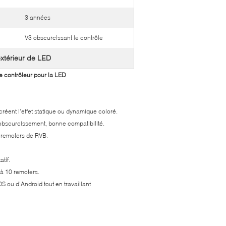
3 années
V3 obscurcissant le contrôle
extérieur de LED
e contrôleur pour la LED
réent l'effet statique ou dynamique coloré.
obscurcissement, bonne compatibilité.
t remoters de RVB.
tif.
'à 10 remoters.
 ou d'Android tout en travaillant