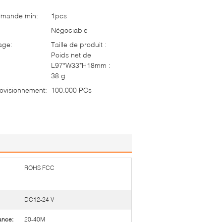
mmande min:
1pcs
Négociable
age:
Taille de produit :
Poids net de
L97*W33*H18mm :
38 g
ovisionnement:
100.000 PCs
ROHS FCC
DC12-24 V
ance:
20-40M