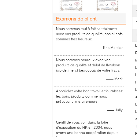
Examens de client
Nous sommes tout à fait satisfaisants
avec vos produits de qualité, nos clients
sommes très heureux.
L
—— Kris Metzler
D
Nous sommes heureux avec vos
M
produits de qualité et délai de livraison
L
rapide, merci beaucoup de votre travail.
L
—— Mark
P
L
Appréciez votre bon travail et fournissez
les bons produits comme nous
●
prévoyons, merci encore.
L
—— Jully
L
a
Gentil de vous voir dans la foire
T
d'exposition du HK en 2004, nous
avons une bonne coopération depuis
P