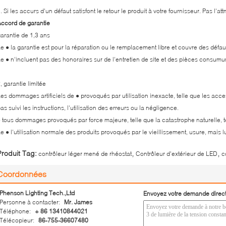
. Si les accurs d'un défaut satisfont le retour le produit à votre fournisseur. Pas l'
ccord de garantie
arantie de 1,3 ans
e ● la garantie est pour la réparation ou le remplacement libre et couvre des défau
e ● n'incluent pas des honoraires sur de l'entretien de site et des pièces consum
, garantie limitée
es dommages artificiels de ● provoqués par utilisation inexacte, telle que les acces
as suivi les instructions, l'utilisation des erreurs ou la négligence.
 tous dommages provoqués par force majeure, telle que la catastrophe naturelle, 
e ● l'utilisation normale des produits provoqués par le vieillissement, usure, mais lu
,
,
Produit Tag:
contrôleur léger mené de rhéostat
Contrôleur d'extérieur de LED
c
Coordonnées
Phenson Lighting Tech.,Ltd
Envoyez votre demande direc
Personne à contacter:
Mr. James
Téléphone:
+ 86 13410844021
Télécopieur:
86-755-36607480