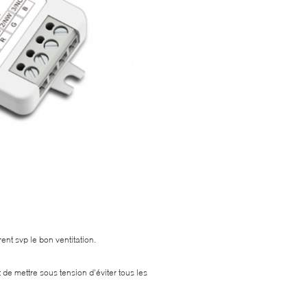
nt svp le bon ventitation.
 de mettre sous tension d'éviter tous les