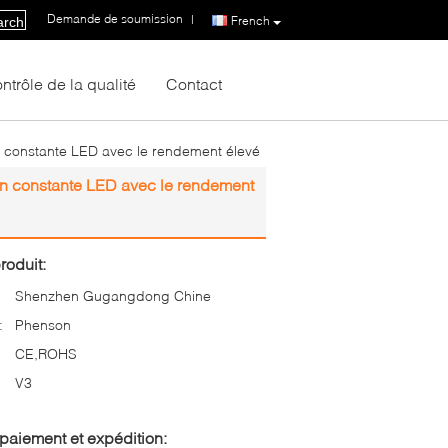
Demande de soumission
|
French
arch
ntrôle de la qualité
Contact
n constante LED avec le rendement élevé
on constante LED avec le rendement
roduit:
Shenzhen Gugangdong Chine
:
Phenson
CE,ROHS
V3
paiement et expédition: