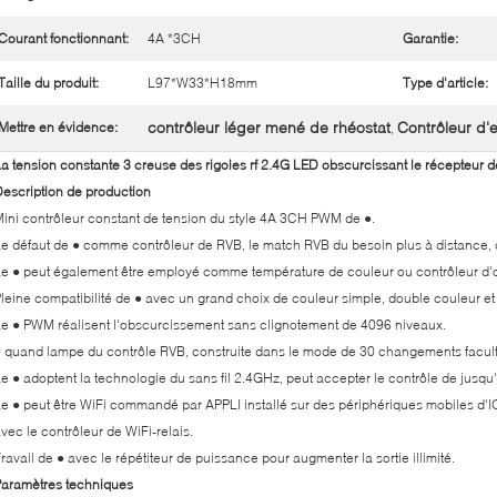
Courant fonctionnant:
4A *3CH
Garantie:
Taille du produit:
L97*W33*H18mm
Type d'article:
contrôleur léger mené de rhéostat
Contrôleur d'
Mettre en évidence:
,
a tension constante 3 creuse des rigoles rf 2.4G LED obscurcissant le récepteur d
escription de production
ini contrôleur constant de tension du style 4A 3CH PWM de ●.
e défaut de ● comme contrôleur de RVB, le match RVB du besoin plus à distance, c
e ● peut également être employé comme température de couleur ou contrôleur d'
leine compatibilité de ● avec un grand choix de couleur simple, double couleur e
e ● PWM réalisent l'obscurcissement sans clignotement de 4096 niveaux.
 quand lampe du contrôle RVB, construite dans le mode de 30 changements faculta
e ● adoptent la technologie du sans fil 2.4GHz, peut accepter le contrôle de jusqu
e ● peut être WiFi commandé par APPLI installé sur des périphériques mobiles d'IOS
vec le contrôleur de WiFi-relais.
ravail de ● avec le répétiteur de puissance pour augmenter la sortie illimité.
aramètres techniques