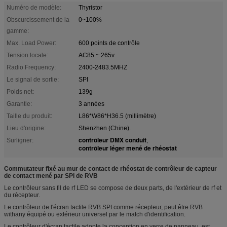
Numéro de modèle:
Thyristor
Obscurcissement de la
0~100%
gamme:
Max. Load Power:
600 points de contrôle
Tension locale:
AC85 ~ 265v
Radio Frequency:
2400-2483.5MHZ
Le signal de sortie:
SPI
Poids net:
139g
Garantie:
3 années
Taille du produit:
L86*W86*H36.5 (millimètre)
Lieu d'origine:
Shenzhen (Chine).
contrôleur DMX conduit
Surligner:
,
contrôleur léger mené de rhéostat
Commutateur fixé au mur de contact de rhéostat de contrôleur de capteur
de contact mené par SPI de RVB
Le contrôleur sans fil de rf LED se compose de deux parts, de l'extérieur de rf et
du récepteur.
Le contrôleur de l'écran tactile RVB SPI comme récepteur, peut être RVB
withany équipé ou extérieur universel par le match d'identification.
Le contrôleur d'écran tactile adopte la conception en verre de panneau, est